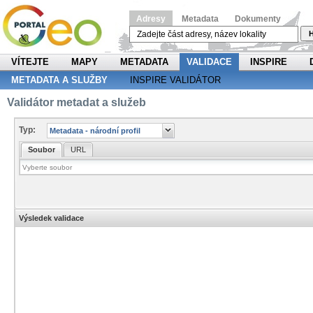
Adresy
Metadata
Dokumenty
H
VÍTEJTE
MAPY
METADATA
VALIDACE
INSPIRE
METADATA A SLUŽBY
INSPIRE VALIDÁTOR
Validátor metadat a služeb
Typ:
Soubor
URL
Výsledek validace