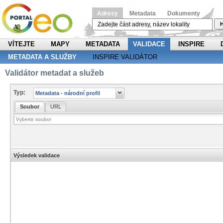
Adresy
Metadata
Dokumenty
H
VÍTEJTE
MAPY
METADATA
VALIDACE
INSPIRE
METADATA A SLUŽBY
INSPIRE VALIDÁTOR
Validátor metadat a služeb
Typ:
Soubor
URL
Výsledek validace