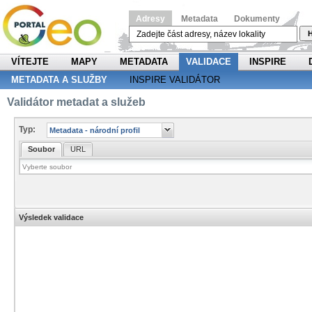
Adresy
Metadata
Dokumenty
H
VÍTEJTE
MAPY
METADATA
VALIDACE
INSPIRE
METADATA A SLUŽBY
INSPIRE VALIDÁTOR
Validátor metadat a služeb
Typ:
Soubor
URL
Výsledek validace