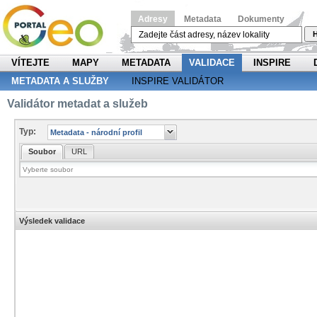
Adresy
Metadata
Dokumenty
H
VÍTEJTE
MAPY
METADATA
VALIDACE
INSPIRE
METADATA A SLUŽBY
INSPIRE VALIDÁTOR
Validátor metadat a služeb
Typ:
Soubor
URL
Výsledek validace