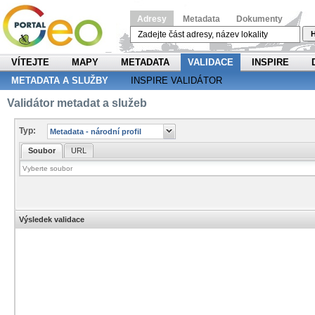
Adresy
Metadata
Dokumenty
H
VÍTEJTE
MAPY
METADATA
VALIDACE
INSPIRE
METADATA A SLUŽBY
INSPIRE VALIDÁTOR
Validátor metadat a služeb
Typ:
Soubor
URL
Výsledek validace