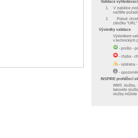
Validace vyhledávací
1.
V nabídce zvol
načtěte požado
2.
Pokud chcete
záložku "URL".
Výsledky validace
Výsledkem vali
v technických
- prošlo - p
- chyba - c
- výstraha 
- upozorněn
INSPIRE prohlížecí s
WMS služba, k
takovéto služb
služby můžete 