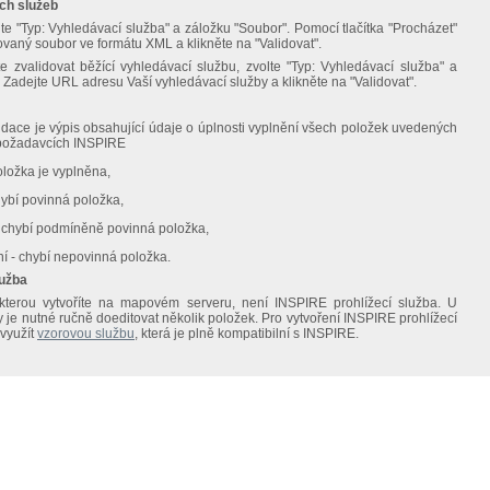
ch služeb
te "Typ: Vyhledávací služba" a záložku "Soubor". Pomocí tlačítka "Procházet"
vaný soubor ve formátu XML a klikněte na "Validovat".
 zvalidovat běžící vyhledávací službu, zvolte "Typ: Vyhledávací služba" a
 Zadejte URL adresu Vaší vyhledávací služby a klikněte na "Validovat".
dace je výpis obsahující údaje o úplnosti vyplnění všech položek uvedených
 požadavcích INSPIRE
oložka je vyplněna,
hybí povinná položka,
- chybí podmíněně povinná položka,
í - chybí nepovinná položka.
lužba
terou vytvoříte na mapovém serveru, není INSPIRE prohlížecí služba. U
y je nutné ručně doeditovat několik položek. Pro vytvoření INSPIRE prohlížecí
využít
vzorovou službu
, která je plně kompatibilní s INSPIRE.