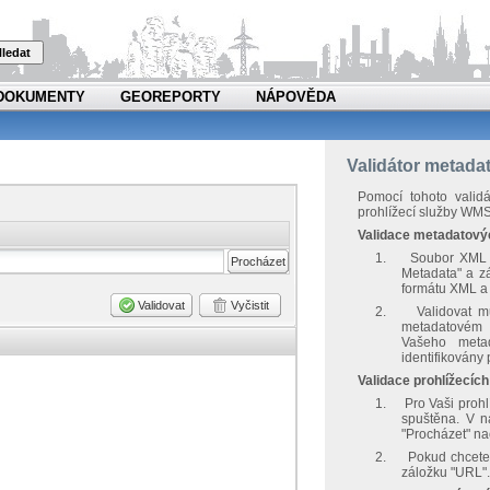
ledat
DOKUMENTY
GEOREPORTY
NÁPOVĚDA
Validátor metadat
Pomocí tohoto valid
prohlížecí služby WMS
Validace metadatov
1.
Soubor XML -
Procházet
Metadata" a z
formátu XML a 
Validovat
Vyčistit
2.
Validovat 
metadatovém 
Vašeho metad
identifikovány 
Validace prohlížecíc
1.
Pro Vaši prohl
spuštěna. V na
"Procházet" na
2.
Pokud chcete 
záložku "URL".