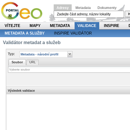
Adresy
Metadata
Dokumenty
H
VÍTEJTE
MAPY
METADATA
VALIDACE
INSPIRE
METADATA A SLUŽBY
INSPIRE VALIDÁTOR
Validátor metadat a služeb
Typ:
Soubor
URL
Výsledek validace