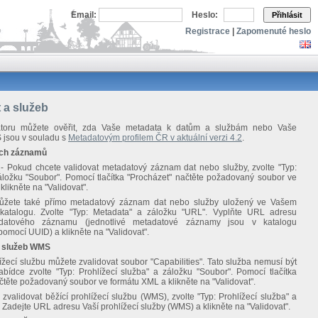
Email:
Heslo:
Přihlásit
Registrace
|
Zapomenuté heslo
 a služeb
átoru můžete ověřit, zda Vaše metadata k datům a službám nebo Vaše
 jsou v souladu s
Metadatovým profilem ČR v aktuální verzi 4.2
.
ých záznamů
 Pokud chcete validovat metadatový záznam dat nebo služby, zvolte "Typ:
áložku "Soubor". Pomocí tlačítka "Procházet" načtěte požadovaný soubor ve
klikněte na "Validovat".
můžete také přímo metadatový záznam dat nebo služby uložený ve Vašem
katalogu. Zvolte "Typ: Metadata" a záložku "URL". Vyplňte URL adresu
atového záznamu (jednotlivé metadatové záznamy jsou v katalogu
pomocí UUID) a klikněte na "Validovat".
h služeb WMS
ížecí službu můžete zvalidovat soubor "Capabilities". Tato služba nemusí být
bídce zvolte "Typ: Prohlížecí služba" a záložku "Soubor". Pomocí tlačítka
čtěte požadovaný soubor ve formátu XML a klikněte na "Validovat".
zvalidovat běžící prohlížecí službu (WMS), zvolte "Typ: Prohlížecí služba" a
 Zadejte URL adresu Vaší prohlížecí služby (WMS) a klikněte na "Validovat".