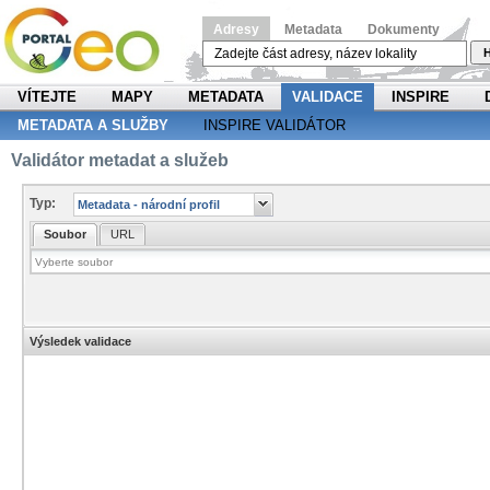
Adresy
Metadata
Dokumenty
H
VÍTEJTE
MAPY
METADATA
VALIDACE
INSPIRE
METADATA A SLUŽBY
INSPIRE VALIDÁTOR
Validátor metadat a služeb
Typ:
Soubor
URL
Výsledek validace