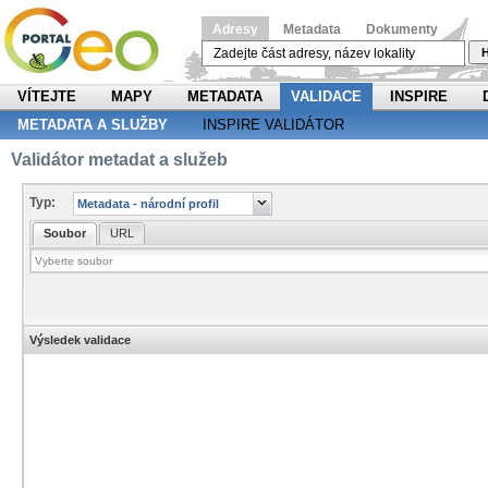
Adresy
Metadata
Dokumenty
H
VÍTEJTE
MAPY
METADATA
VALIDACE
INSPIRE
METADATA A SLUŽBY
INSPIRE VALIDÁTOR
Validátor metadat a služeb
Typ:
Soubor
URL
Výsledek validace