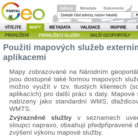
Adresy
Metadata
Dokumenty
H
VÍTEJTE
MAPY
METADATA
VALIDACE
INSPIRE
PROHLÍŽENÍ
PROHLÍŽECÍ SLUŽBY
DALŠÍ GEOPORTÁLY
Použití mapových služeb externí
aplikacemi
Mapy zobrazované na Národním geoportá
jsou dostupné také formou mapových služe
možno využít v tzv. tlustých klientech (s
aplikacích) pro další práci s daty. Mapové
nabízeny jako standardní WMS, dlaždicov
WMTS.
Zvýrazněné služby
v seznamech uved
sloupci napravo, obsahují předpřipravené d
zvýšení výkonu mapové služby.