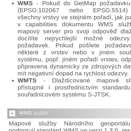
WMS
- Pokud do GetMap požadavku
(EPSG:102067 nebo EPSG:5514) 
všechny vrstvy ve stejném pořadí, jak j
v capabilities dokumentu WMS služb
mapový server pro svoji odpověď dlaž
docílíte nejrychlejší možné odez
požadavek. Pokud pošlete požadav
některé z vrstev nebo v jiném sou
systému, popř. jiném pořadí vrstev, o
připravena dynamicky ze zdrojových da
mít negativní dopad na rychlost odezvy.
WMTS
- Dlaždicované mapové sl
přístupné i prostřednictvím standa
souřadnicovém systému S-JTSK.
WMS služby
Mapové služby Národního geoportál
podporují standard WMS ve verzi 1.3.0. re