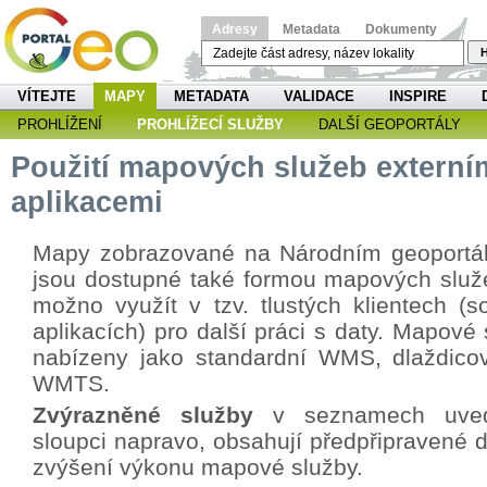
Adresy
Metadata
Dokumenty
H
VÍTEJTE
MAPY
METADATA
VALIDACE
INSPIRE
PROHLÍŽENÍ
PROHLÍŽECÍ SLUŽBY
DALŠÍ GEOPORTÁLY
Použití mapových služeb externí
aplikacemi
Mapy zobrazované na Národním geoportá
jsou dostupné také formou mapových služe
možno využít v tzv. tlustých klientech (s
aplikacích) pro další práci s daty. Mapové
nabízeny jako standardní WMS, dlaždicov
WMTS.
Zvýrazněné služby
v seznamech uved
sloupci napravo, obsahují předpřipravené d
zvýšení výkonu mapové služby.