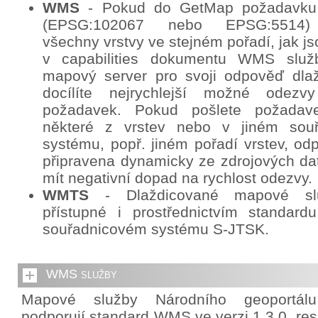
WMS
- Pokud do GetMap požadavku
(EPSG:102067 nebo EPSG:5514) 
všechny vrstvy ve stejném pořadí, jak j
v capabilities dokumentu WMS služb
mapový server pro svoji odpověď dlaž
docílíte nejrychlejší možné odez
požadavek. Pokud pošlete požadav
některé z vrstev nebo v jiném sou
systému, popř. jiném pořadí vrstev, o
připravena dynamicky ze zdrojových da
mít negativní dopad na rychlost odezvy.
WMTS
- Dlaždicované mapové sl
přístupné i prostřednictvím standa
souřadnicovém systému S-JTSK.
WMS služby
Mapové služby Národního geoportál
podporují standard WMS ve verzi 1.3.0. re