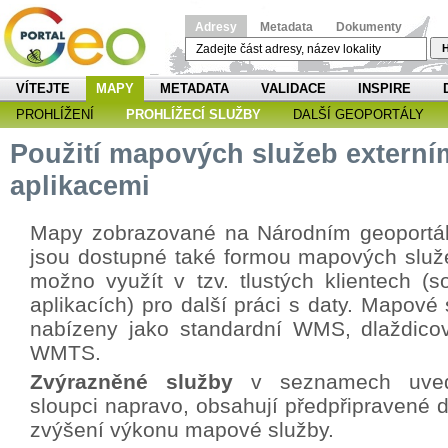
Adresy
Metadata
Dokumenty
H
VÍTEJTE
MAPY
METADATA
VALIDACE
INSPIRE
PROHLÍŽENÍ
PROHLÍŽECÍ SLUŽBY
DALŠÍ GEOPORTÁLY
Použití mapových služeb externí
aplikacemi
Mapy zobrazované na Národním geoportá
jsou dostupné také formou mapových služe
možno využít v tzv. tlustých klientech (s
aplikacích) pro další práci s daty. Mapové
nabízeny jako standardní WMS, dlaždicov
WMTS.
Zvýrazněné služby
v seznamech uved
sloupci napravo, obsahují předpřipravené d
zvýšení výkonu mapové služby.