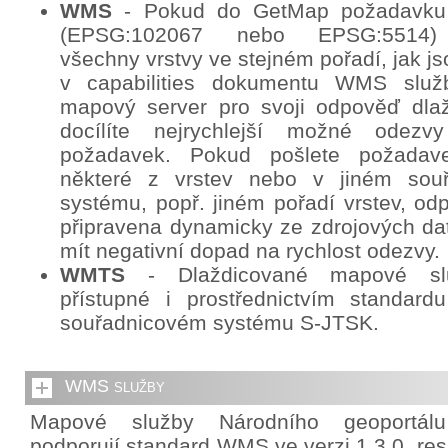
WMS
- Pokud do GetMap požadavku
(EPSG:102067 nebo EPSG:5514) 
všechny vrstvy ve stejném pořadí, jak j
v capabilities dokumentu WMS služb
mapový server pro svoji odpověď dlaž
docílíte nejrychlejší možné odez
požadavek. Pokud pošlete požadav
některé z vrstev nebo v jiném sou
systému, popř. jiném pořadí vrstev, o
připravena dynamicky ze zdrojových da
mít negativní dopad na rychlost odezvy.
WMTS
- Dlaždicované mapové sl
přístupné i prostřednictvím standa
souřadnicovém systému S-JTSK.
WMS služby
Mapové služby Národního geoportál
podporují standard WMS ve verzi 1.3.0. re