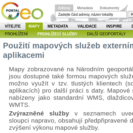
Adresy
Metadata
Dokumenty
H
VÍTEJTE
MAPY
METADATA
VALIDACE
INSPIRE
PROHLÍŽENÍ
PROHLÍŽECÍ SLUŽBY
DALŠÍ GEOPORTÁLY
Použití mapových služeb externí
aplikacemi
Mapy zobrazované na Národním geoportá
jsou dostupné také formou mapových služe
možno využít v tzv. tlustých klientech (s
aplikacích) pro další práci s daty. Mapové
nabízeny jako standardní WMS, dlaždicov
WMTS.
Zvýrazněné služby
v seznamech uved
sloupci napravo, obsahují předpřipravené d
zvýšení výkonu mapové služby.