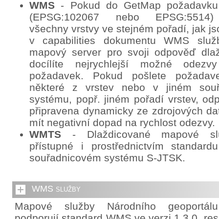
WMS
- Pokud do GetMap požadavku
(EPSG:102067 nebo EPSG:5514) 
všechny vrstvy ve stejném pořadí, jak j
v capabilities dokumentu WMS služb
mapový server pro svoji odpověď dlaž
docílíte nejrychlejší možné odez
požadavek. Pokud pošlete požadav
některé z vrstev nebo v jiném sou
systému, popř. jiném pořadí vrstev, o
připravena dynamicky ze zdrojových da
mít negativní dopad na rychlost odezvy.
WMTS
- Dlaždicované mapové sl
přístupné i prostřednictvím standa
souřadnicovém systému S-JTSK.
WMS služby
Mapové služby Národního geoportál
podporují standard WMS ve verzi 1.3.0. re