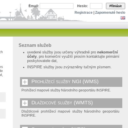
Email:
Heslo:
Přihlásit
Registrace
|
Zapomenuté heslo
Seznam služeb
ch
uvedené služby jsou určeny výhradně pro
nekomerční
účely
, pro komerční využití prosím kontaktujte primární
poskytovatele dat,
es
INSPIRE služby jsou zvýrazněny tučným písmem.
te
t,
Prohlížecí služby NGI (WMS)
Prohížecí mapové služby Národního geoportálu INSPIRE.
Dlaždicové služby (WMTS)
Dlaždicové prohlížecí mapové služby Národního geoportálu
INSPIRE.