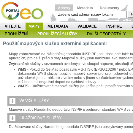
Adresy
Metadata
Dokumenty
H
VÍTEJTE
MAPY
METADATA
VALIDACE
INSPIRE
PROHLÍŽENÍ
PROHLÍŽECÍ SLUŽBY
DALŠÍ GEOPORTÁLY
Použití mapových služeb externími aplikacemi
Mapy zobrazované na Národním geoportálu INSPIRE jsou dostupné také formo
aplikacích) pro další práci s daty. Mapové služby jsou nabízeny jako standa
Zvýrazněné služby
v seznamech uvedených ve sloupci napravo, obsahují př
WMS
- Pokud do GetMap požadavku v S-JTSK (EPSG:102067 nebo EPSG:5
dokumentu WMS služby, použije mapový server pro svoji odpověď dlaž
požadavek jen na některé z vrstev nebo v jiném souřadnicovém systému
což bude mít negativní dopad na rychlost odezvy.
WMTS
- Dlaždicované mapové služby jsou přístupné i prostřednictví
WMS služby
Mapové služby Národního geoportálu INSPIRE podporují standard WMS ve ver
Dlaždicové služby
Dlaždicované služby Národního geoportálu INSPIRE jsou poskytovány pomoc