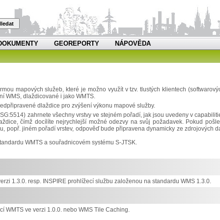
ledat
DOKUMENTY
GEOREPORTY
NÁPOVĚDA
u mapových služeb, které je možno využít v tzv. tlustých klientech (softwarový
rdní WMS, dlaždicované i jako WMTS.
edpřipravené dlaždice pro zvýšení výkonu mapové služby.
514) zahrnete všechny vrstvy ve stejném pořadí, jak jsou uvedeny v capabiliti
dice, čímž docílíte nejrychlejší možné odezvy na svůj požadavek. Pokud pošle
, popř. jiném pořadí vrstev, odpověď bude připravena dynamicky ze zdrojových da
m standardu WMTS a souřadnicovém systému S-JTSK.
zi 1.3.0. resp. INSPIRE prohlížecí službu založenou na standardu WMS 1.3.0.
í WMTS ve verzi 1.0.0. nebo WMS Tile Caching.