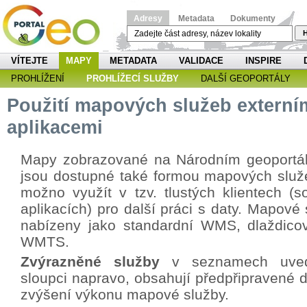
Adresy
Metadata
Dokumenty
H
VÍTEJTE
MAPY
METADATA
VALIDACE
INSPIRE
PROHLÍŽENÍ
PROHLÍŽECÍ SLUŽBY
DALŠÍ GEOPORTÁLY
Použití mapových služeb externí
aplikacemi
Mapy zobrazované na Národním geoportá
jsou dostupné také formou mapových služe
možno využít v tzv. tlustých klientech (s
aplikacích) pro další práci s daty. Mapové
nabízeny jako standardní WMS, dlaždicov
WMTS.
Zvýrazněné služby
v seznamech uved
sloupci napravo, obsahují předpřipravené d
zvýšení výkonu mapové služby.