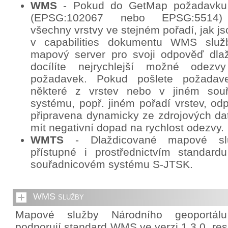
WMS
- Pokud do GetMap požadavku
(EPSG:102067 nebo EPSG:5514) 
všechny vrstvy ve stejném pořadí, jak j
v capabilities dokumentu WMS služb
mapový server pro svoji odpověď dlaž
docílíte nejrychlejší možné odez
požadavek. Pokud pošlete požadav
některé z vrstev nebo v jiném sou
systému, popř. jiném pořadí vrstev, o
připravena dynamicky ze zdrojových da
mít negativní dopad na rychlost odezvy.
WMTS
- Dlaždicované mapové sl
přístupné i prostřednictvím standa
souřadnicovém systému S-JTSK.
WMS služby
Mapové služby Národního geoportál
podporují standard WMS ve verzi 1.3.0. re