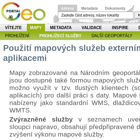
Adresy
Metadata
Dokumenty
H
VÍTEJTE
MAPY
METADATA
VALIDACE
INSPIRE
PROHLÍŽENÍ
PROHLÍŽECÍ SLUŽBY
DALŠÍ GEOPORTÁLY
Použití mapových služeb externí
aplikacemi
Mapy zobrazované na Národním geoportá
jsou dostupné také formou mapových služe
možno využít v tzv. tlustých klientech (s
aplikacích) pro další práci s daty. Mapové
nabízeny jako standardní WMS, dlaždicov
WMTS.
Zvýrazněné služby
v seznamech uved
sloupci napravo, obsahují předpřipravené d
zvýšení výkonu mapové služby.