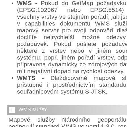
WMS
- Pokud do GetMap požadavku
(EPSG:102067 nebo EPSG:5514) 
všechny vrstvy ve stejném pořadí, jak j
v capabilities dokumentu WMS služb
mapový server pro svoji odpověď dlaž
docílíte nejrychlejší možné odez
požadavek. Pokud pošlete požadav
některé z vrstev nebo v jiném sou
systému, popř. jiném pořadí vrstev, o
připravena dynamicky ze zdrojových da
mít negativní dopad na rychlost odezvy.
WMTS
- Dlaždicované mapové sl
přístupné i prostřednictvím standa
souřadnicovém systému S-JTSK.
WMS služby
Mapové služby Národního geoportál
podporují standard WMS ve verzi 1.3.0. re