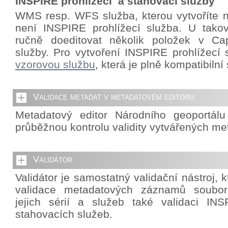
INSPIRE prohlížecí a stahovací služby
WMS resp. WFS služba, kterou vytvoříte 
není INSPIRE prohlížecí služba. U takov
ručně doeditovat několik položek v Cap
služby. Pro vytvoření INSPIRE prohlížecí 
vzorovou službu
, která je plně kompatibiln
Validace metadat v metadatovém editoru
Metadatový editor Národního geoportál
průběžnou kontrolu validity vytvářených me
Validátor
Validátor je samostatný validační nástroj,
validace metadatových záznamů souborů
jejich sérií a služeb také validaci INS
stahovacích služeb.