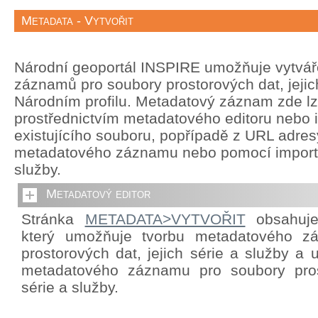
Metadata - Vytvořit
Národní geoportál INSPIRE umožňuje vytvá
záznamů pro soubory prostorových dat, jejich
Národním profilu. Metadatový záznam zde lze
prostřednictvím metadatového editoru nebo 
existujícího souboru, popřípadě z URL adre
metadatového záznamu nebo pomocí import
služby.
Metadatový editor
Stránka
METADATA>VYTVOŘIT
obsahuje 
který umožňuje tvorbu metadatového z
prostorových dat, jejich série a služby a
metadatového záznamu pro soubory prost
série a služby.