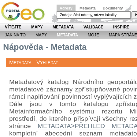
Adresy
Metadata
Dokumenty
H
VÍTEJTE
MAPY
METADATA
VALIDACE
INSPIRE
JAK NA TO
MAPY
METADATA
MOJE
MAPA STRÁN
Nápověda - Metadata
Metadata - Vyhledat
Metadatový katalog Národního geoportá
metadatové záznamy zpřístupňované povin
rámci naplňování povinností vyplývajících
Dále jsou v tomto katalogu zpříst
Metainformačního systému rezortu Mini
prostředí, do kterého přispívají všechny re
stránce
METADATA>PŘEHLED METAD
kompletní abecední seznam metada