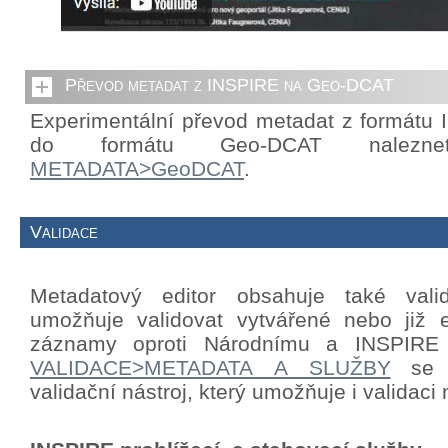
Převod metadat z INSPIRE na Geo-DCAT
Experimentální převod metadat z formátu
do formátu Geo-DCAT nalezn
METADATA>GeoDCAT
.
Validace
Metadatový editor obsahuje také valid
umožňuje validovat vytvářené nebo již e
záznamy oproti Národnímu a INSPIRE p
VALIDACE>METADATA A SLUŽBY
se n
validační nástroj, který umožňuje i validac