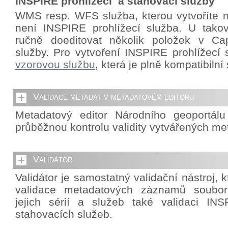
INSPIRE prohlížecí a stahovací služby
WMS resp. WFS služba, kterou vytvoříte 
není INSPIRE prohlížecí služba. U takov
ručně doeditovat několik položek v Cap
služby. Pro vytvoření INSPIRE prohlížecí 
vzorovou službu
, která je plně kompatibiln
Validace metadat v metadatovém editoru
Metadatový editor Národního geoportál
průběžnou kontrolu validity vytvářených me
Validátor
Validátor je samostatný validační nástroj,
validace metadatových záznamů souborů
jejich sérií a služeb také validaci INS
stahovacích služeb.