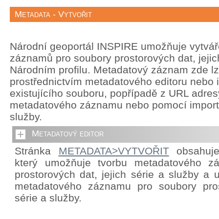
Metadata - Vytvořit
Národní geoportál INSPIRE umožňuje vytvá
záznamů pro soubory prostorových dat, jejich
Národním profilu. Metadatový záznam zde lze
prostřednictvím metadatového editoru nebo 
existujícího souboru, popřípadě z URL adre
metadatového záznamu nebo pomocí import
služby.
Metadatový editor
Stránka
METADATA>VYTVOŘIT
obsahuje 
který umožňuje tvorbu metadatového z
prostorových dat, jejich série a služby a
metadatového záznamu pro soubory prost
série a služby.