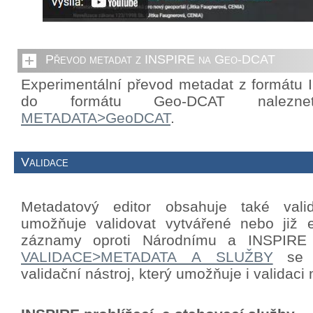
Převod metadat z INSPIRE na Geo-DCAT
Experimentální převod metadat z formátu
do formátu Geo-DCAT nalezn
METADATA>GeoDCAT
.
Validace
Metadatový editor obsahuje také valid
umožňuje validovat vytvářené nebo již e
záznamy oproti Národnímu a INSPIRE p
VALIDACE>METADATA A SLUŽBY
se n
validační nástroj, který umožňuje i validac