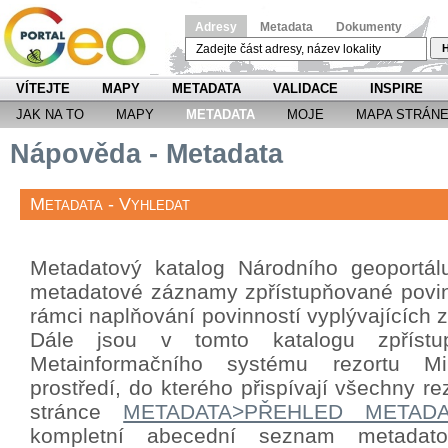
Adresy
Metadata
Dokumenty
H
VÍTEJTE
MAPY
METADATA
VALIDACE
INSPIRE
JAK NA TO
MAPY
METADATA
MOJE
MAPA STRÁN
Nápověda - Metadata
Metadata - Vyhledat
Metadatový katalog Národního geoportá
metadatové záznamy zpřístupňované povin
rámci naplňování povinností vyplývajících
Dále jsou v tomto katalogu zpříst
Metainformačního systému rezortu Mini
prostředí, do kterého přispívají všechny re
stránce
METADATA>PŘEHLED METAD
kompletní abecední seznam metada