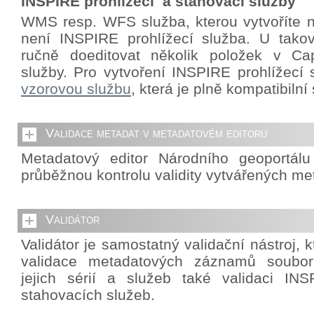
INSPIRE prohlížecí a stahovací služby
WMS resp. WFS služba, kterou vytvoříte 
není INSPIRE prohlížecí služba. U takov
ručně doeditovat několik položek v Cap
služby. Pro vytvoření INSPIRE prohlížecí 
vzorovou službu
, která je plně kompatibiln
Validace metadat v metadatovém editoru
Metadatový editor Národního geoportál
průběžnou kontrolu validity vytvářených me
Validátor
Validátor je samostatný validační nástroj,
validace metadatových záznamů souborů
jejich sérií a služeb také validaci INS
stahovacích služeb.