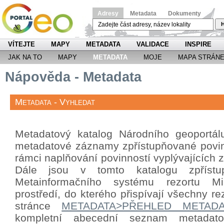
Adresy
Metadata
Dokumenty
H
VÍTEJTE
MAPY
METADATA
VALIDACE
INSPIRE
JAK NA TO
MAPY
METADATA
MOJE
MAPA STRÁN
Nápověda - Metadata
Metadata - Vyhledat
Metadatový katalog Národního geoportá
metadatové záznamy zpřístupňované povin
rámci naplňování povinností vyplývajících
Dále jsou v tomto katalogu zpříst
Metainformačního systému rezortu Mini
prostředí, do kterého přispívají všechny re
stránce
METADATA>PŘEHLED METAD
kompletní abecední seznam metada