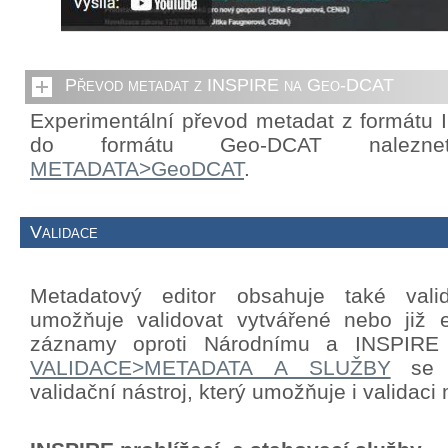
Převod metadat z INSPIRE na Geo-DCAT
Experimentální převod metadat z formátu
do formátu Geo-DCAT nalezn
METADATA>GeoDCAT
.
Validace
Metadatový editor obsahuje také valid
umožňuje validovat vytvářené nebo již e
záznamy oproti Národnímu a INSPIRE p
VALIDACE>METADATA A SLUŽBY
se n
validační nástroj, který umožňuje i validac