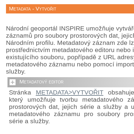
Metadata - Vytvořit
Národní geoportál INSPIRE umožňuje vytvá
záznamů pro soubory prostorových dat, jejich
Národním profilu. Metadatový záznam zde lze
prostřednictvím metadatového editoru nebo 
existujícího souboru, popřípadě z URL adre
metadatového záznamu nebo pomocí import
služby.
Metadatový editor
Stránka
METADATA>VYTVOŘIT
obsahuje 
který umožňuje tvorbu metadatového z
prostorových dat, jejich série a služby a
metadatového záznamu pro soubory prost
série a služby.