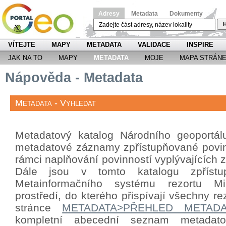
Adresy
Metadata
Dokumenty
H
VÍTEJTE
MAPY
METADATA
VALIDACE
INSPIRE
JAK NA TO
MAPY
METADATA
MOJE
MAPA STRÁN
Nápověda - Metadata
Metadata - Vyhledat
Metadatový katalog Národního geoportá
metadatové záznamy zpřístupňované povin
rámci naplňování povinností vyplývajících
Dále jsou v tomto katalogu zpříst
Metainformačního systému rezortu Mini
prostředí, do kterého přispívají všechny re
stránce
METADATA>PŘEHLED METAD
kompletní abecední seznam metada