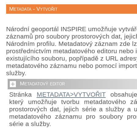
Metadata - Vytvořit
Národní geoportál INSPIRE umožňuje vytvá
záznamů pro soubory prostorových dat, jejich
Národním profilu. Metadatový záznam zde lze
prostřednictvím metadatového editoru nebo 
existujícího souboru, popřípadě z URL adre
metadatového záznamu nebo pomocí import
služby.
Metadatový editor
Stránka
METADATA>VYTVOŘIT
obsahuje 
který umožňuje tvorbu metadatového z
prostorových dat, jejich série a služby a
metadatového záznamu pro soubory prost
série a služby.