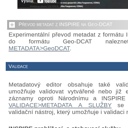
Převod metadat z INSPIRE na Geo-DCAT
Experimentální převod metadat z formátu
do formátu Geo-DCAT nalezn
METADATA>GeoDCAT
.
Validace
Metadatový editor obsahuje také valid
umožňuje validovat vytvářené nebo již e
záznamy oproti Národnímu a INSPIRE p
VALIDACE>METADATA A SLUŽBY
se n
validační nástroj, který umožňuje i validac