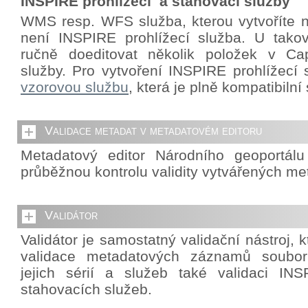
INSPIRE prohlížecí a stahovací služby
WMS resp. WFS služba, kterou vytvoříte 
není INSPIRE prohlížecí služba. U takov
ručně doeditovat několik položek v Cap
služby. Pro vytvoření INSPIRE prohlížecí 
vzorovou službu
, která je plně kompatibiln
Validace metadat v metadatovém editoru
Metadatový editor Národního geoportál
průběžnou kontrolu validity vytvářených me
Validátor
Validátor je samostatný validační nástroj,
validace metadatových záznamů souborů
jejich sérií a služeb také validaci INS
stahovacích služeb.