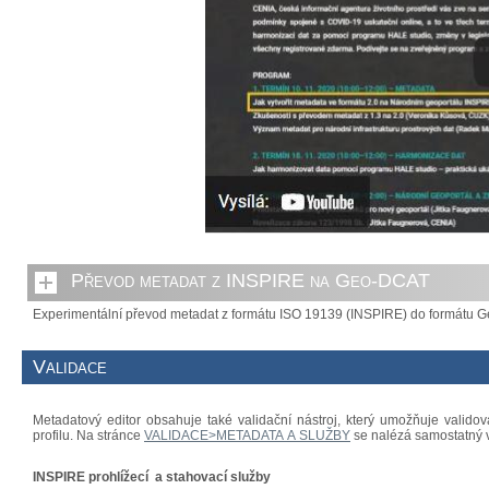
Převod metadat z INSPIRE na Geo-DCAT
Experimentální převod metadat z formátu ISO 19139 (INSPIRE) do formátu 
Validace
Metadatový editor obsahuje také validační nástroj, který umožňuje valido
profilu. Na stránce
VALIDACE>METADATA A SLUŽBY
se nalézá samostatný v
INSPIRE prohlížecí a stahovací služby