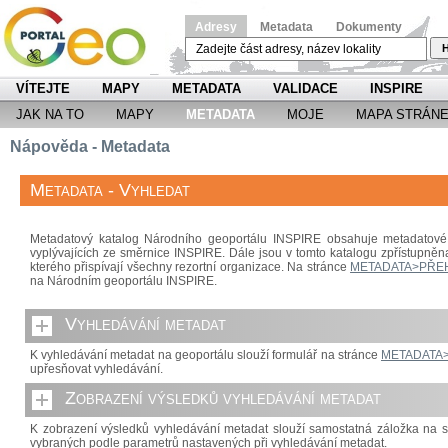
Adresy
Metadata
Dokumenty
H
VÍTEJTE
MAPY
METADATA
VALIDACE
INSPIRE
JAK NA TO
MAPY
METADATA
MOJE
MAPA STRÁN
Nápověda - Metadata
Metadata - Vyhledat
Metadatový katalog Národního geoportálu INSPIRE obsahuje metadatové 
vyplývajících ze směrnice INSPIRE. Dále jsou v tomto katalogu zpřístupněn
kterého přispívají všechny rezortní organizace. Na stránce
METADATA>PŘE
na Národním geoportálu INSPIRE.
Vyhledávání metadat
K vyhledávání metadat na geoportálu slouží formulář na stránce
METADATA
upřesňovat vyhledávání.
Zobrazení výsledků vyhledávání metadat
K zobrazení výsledků vyhledávání metadat slouží samostatná záložka na 
vybraných podle parametrů nastavených při vyhledávání metadat.