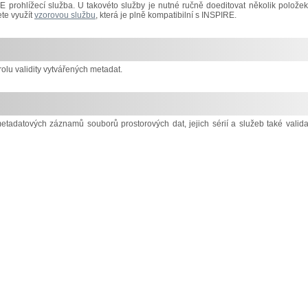
prohlížecí služba. U takovéto služby je nutné ručně doeditovat několik položek
te využít
vzorovou službu
, která je plně kompatibilní s INSPIRE.
lu validity vytvářených metadat.
metadatových záznamů souborů prostorových dat, jejich sérií a služeb také valida