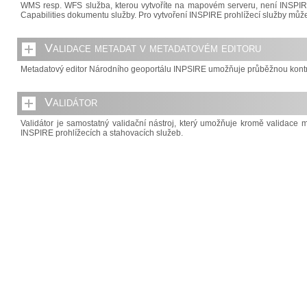
WMS resp. WFS služba, kterou vytvoříte na mapovém serveru, není INSPIRE 
Capabilities dokumentu služby. Pro vytvoření INSPIRE prohlížecí služby může
Validace metadat v metadatovém editoru
Metadatový editor Národního geoportálu INPSIRE umožňuje průběžnou kontro
Validátor
Validátor je samostatný validační nástroj, který umožňuje kromě validace 
INSPIRE prohlížecích a stahovacích služeb.