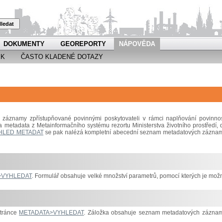
ledat
DOKUMENTY
GEOREPORTY
NÁPOVĚDA
EK
ČASTO KLADENÉ DOTAZY
záznamy zpřístupňované povinnými poskytovateli v rámci naplňování povinnos
a metadata z Metainformačního systému rezortu Ministerstva životního prostředí, 
HLED METADAT
se pak nalézá kompletní abecední seznam metadatových zázna
>VYHLEDAT
. Formulář obsahuje velké množství parametrů, pomocí kterých je mož
stránce
METADATA>VYHLEDAT
. Záložka obsahuje seznam metadatových zázna