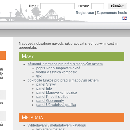
Email:
Heslo:
Přihlásit
Registrace
|
Zapomenuté heslo
Nápověda obsahuje návody, jak pracovat s jednotlivými částmi
geoportálu.
Mapy
základní informace pro práci s mapovým oknem
popis ikon v mapovém okně
tí
tvorba vlastních kompozic
do
tisk
mů
pokročilé funkce pro práci s mapovým oknem
panel Vrstvy
panel Info
panel Mapové kompozice
panel Připojit službu
panel Georeporty
no
panel Uživatelská grafika
Metadata
mů
vyhledávání v metadatovém katalogu
vyhledání metadat