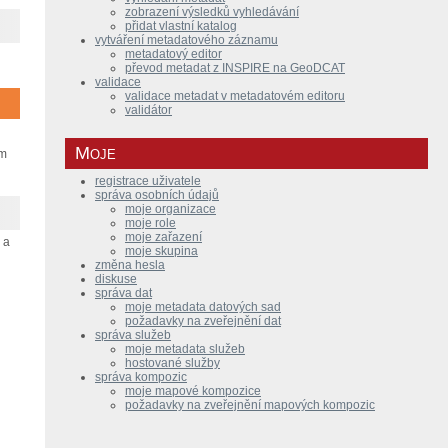
zobrazení výsledků vyhledávání
přidat vlastní katalog
vytváření metadatového záznamu
metadatový editor
převod metadat z INSPIRE na GeoDCAT
validace
validace metadat v metadatovém editoru
validátor
Moje
am
registrace uživatele
správa osobních údajů
moje organizace
moje role
moje zařazení
 a
moje skupina
změna hesla
diskuse
správa dat
moje metadata datových sad
požadavky na zveřejnění dat
správa služeb
moje metadata služeb
hostované služby
správa kompozic
moje mapové kompozice
požadavky na zveřejnění mapových kompozic