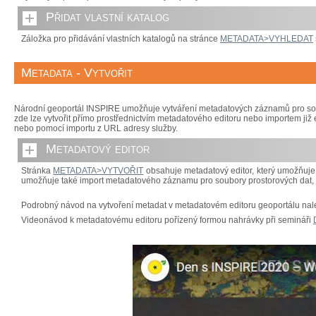
Přidat vlastní katalog
Záložka pro přidávání vlastních katalogů na stránce
METADATA>VYHLEDAT
Metadata - Vytvořit
Národní geoportál INSPIRE umožňuje vytváření metadatových záznamů pro soubo
zde lze vytvořit přímo prostřednictvím metadatového editoru nebo importem j
nebo pomocí importu z URL adresy služby.
Metadatový editor
Stránka
METADATA>VYTVOŘIT
obsahuje metadatový editor, který umožňuje 
umožňuje také import metadatového záznamu pro soubory prostorových dat, je
Podrobný návod na vytvoření metadat v metadatovém editoru geoportálu na
Videonávod k metadatovému editoru pořízený formou nahrávky při semináři