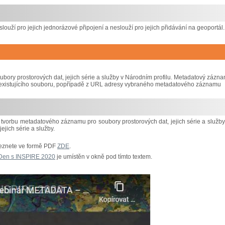
slouží pro jejich jednorázové připojení a neslouží pro jejich přidávání na geoportál.
ry prostorových dat, jejich série a služby v Národním profilu. Metadatový zázn
iž existujícího souboru, popřípadě z URL adresy vybraného metadatového záznamu
tvorbu metadatového záznamu pro soubory prostorových dat, jejich série a služby
jich série a služby.
leznete ve formě PDF
ZDE
.
Den s INSPIRE 2020
je umístěn v okně pod tímto textem.