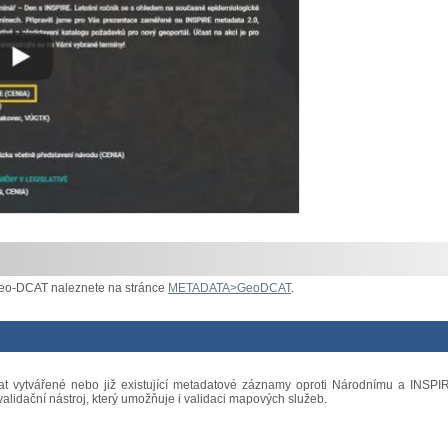
Geo-DCAT naleznete na stránce
METADATA>GeoDCAT
.
vat vytvářené nebo již existující metadatové záznamy oproti Národnímu a INSPI
alidační nástroj, který umožňuje i validaci mapových služeb.