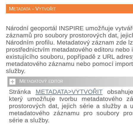
Metadata - Vytvořit
Národní geoportál INSPIRE umožňuje vytvá
záznamů pro soubory prostorových dat, jejich
Národním profilu. Metadatový záznam zde lze
prostřednictvím metadatového editoru nebo 
existujícího souboru, popřípadě z URL adre
metadatového záznamu nebo pomocí import
služby.
Metadatový editor
Stránka
METADATA>VYTVOŘIT
obsahuje 
který umožňuje tvorbu metadatového z
prostorových dat, jejich série a služby a
metadatového záznamu pro soubory prost
série a služby.