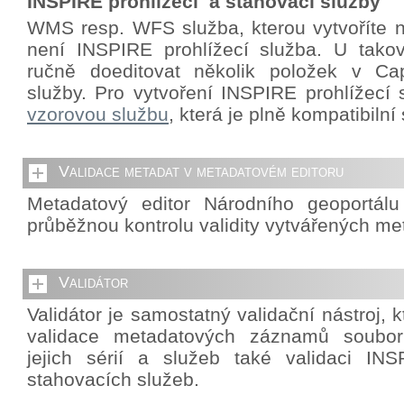
INSPIRE prohlížecí a stahovací služby
WMS resp. WFS služba, kterou vytvoříte 
není INSPIRE prohlížecí služba. U takov
ručně doeditovat několik položek v Cap
služby. Pro vytvoření INSPIRE prohlížecí 
vzorovou službu
, která je plně kompatibiln
Validace metadat v metadatovém editoru
Metadatový editor Národního geoportál
průběžnou kontrolu validity vytvářených me
Validátor
Validátor je samostatný validační nástroj,
validace metadatových záznamů souborů
jejich sérií a služeb také validaci INS
stahovacích služeb.