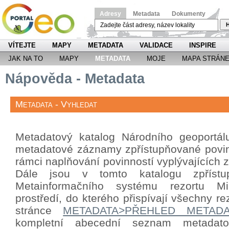
Adresy
Metadata
Dokumenty
H
VÍTEJTE
MAPY
METADATA
VALIDACE
INSPIRE
JAK NA TO
MAPY
METADATA
MOJE
MAPA STRÁN
Nápověda - Metadata
Metadata - Vyhledat
Metadatový katalog Národního geoportá
metadatové záznamy zpřístupňované povin
rámci naplňování povinností vyplývajících
Dále jsou v tomto katalogu zpříst
Metainformačního systému rezortu Mini
prostředí, do kterého přispívají všechny re
stránce
METADATA>PŘEHLED METAD
kompletní abecední seznam metada