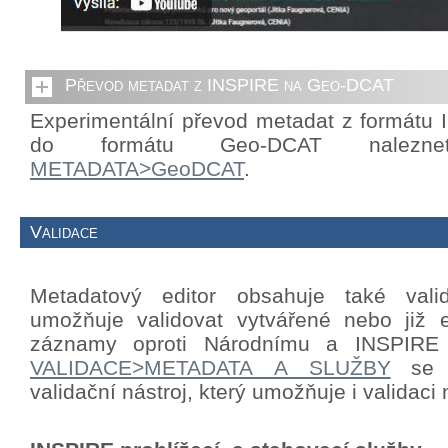
Převod metadat z INSPIRE na Geo-DCAT
Experimentální převod metadat z formátu
do formátu Geo-DCAT nalezn
METADATA>GeoDCAT
.
Validace
Metadatový editor obsahuje také valid
umožňuje validovat vytvářené nebo již e
záznamy oproti Národnímu a INSPIRE p
VALIDACE>METADATA A SLUŽBY
se n
validační nástroj, který umožňuje i validac