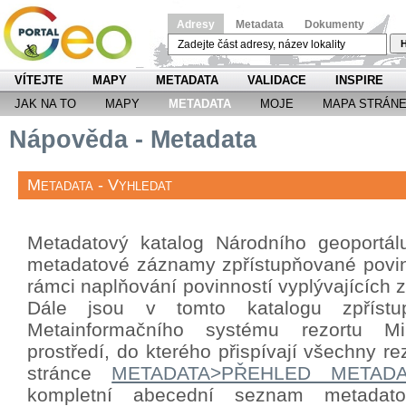
Adresy
Metadata
Dokumenty
H
VÍTEJTE
MAPY
METADATA
VALIDACE
INSPIRE
JAK NA TO
MAPY
METADATA
MOJE
MAPA STRÁN
Nápověda - Metadata
Metadata - Vyhledat
Metadatový katalog Národního geoportá
metadatové záznamy zpřístupňované povin
rámci naplňování povinností vyplývajících
Dále jsou v tomto katalogu zpříst
Metainformačního systému rezortu Mini
prostředí, do kterého přispívají všechny re
stránce
METADATA>PŘEHLED METAD
kompletní abecední seznam metada