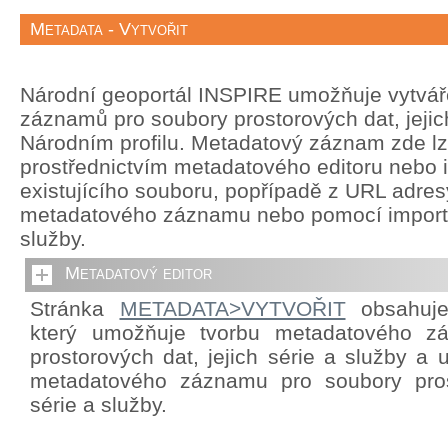
Metadata - Vytvořit
Národní geoportál INSPIRE umožňuje vytvá
záznamů pro soubory prostorových dat, jejich
Národním profilu. Metadatový záznam zde lze
prostřednictvím metadatového editoru nebo 
existujícího souboru, popřípadě z URL adre
metadatového záznamu nebo pomocí import
služby.
Metadatový editor
Stránka
METADATA>VYTVOŘIT
obsahuje 
který umožňuje tvorbu metadatového z
prostorových dat, jejich série a služby a
metadatového záznamu pro soubory prost
série a služby.