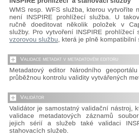
INSPIRE prohlížecí a stahovací služby
WMS resp. WFS služba, kterou vytvoříte 
není INSPIRE prohlížecí služba. U takov
ručně doeditovat několik položek v Cap
služby. Pro vytvoření INSPIRE prohlížecí 
vzorovou službu
, která je plně kompatibiln
Validace metadat v metadatovém editoru
Metadatový editor Národního geoportál
průběžnou kontrolu validity vytvářených me
Validátor
Validátor je samostatný validační nástroj,
validace metadatových záznamů souborů
jejich sérií a služeb také validaci INS
stahovacích služeb.