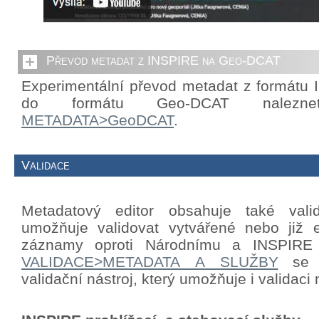
Převod metadat z INSPIRE na Geo-DCAT
Experimentální převod metadat z formátu
do formátu Geo-DCAT nalezn
METADATA>GeoDCAT
.
Validace
Metadatový editor obsahuje také valid
umožňuje validovat vytvářené nebo již e
záznamy oproti Národnímu a INSPIRE p
VALIDACE>METADATA A SLUŽBY
se n
validační nástroj, který umožňuje i validac