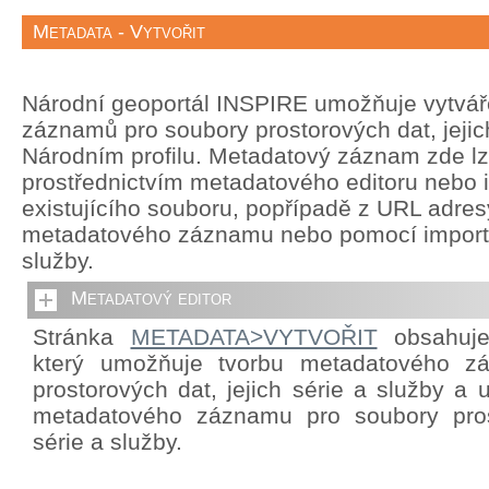
Metadata - Vytvořit
Národní geoportál INSPIRE umožňuje vytvá
záznamů pro soubory prostorových dat, jejich
Národním profilu. Metadatový záznam zde lze
prostřednictvím metadatového editoru nebo 
existujícího souboru, popřípadě z URL adre
metadatového záznamu nebo pomocí import
služby.
Metadatový editor
Stránka
METADATA>VYTVOŘIT
obsahuje 
který umožňuje tvorbu metadatového z
prostorových dat, jejich série a služby a
metadatového záznamu pro soubory prost
série a služby.