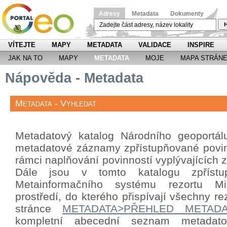
Adresy
Metadata
Dokumenty
H
VÍTEJTE
MAPY
METADATA
VALIDACE
INSPIRE
JAK NA TO
MAPY
METADATA
MOJE
MAPA STRÁN
Nápověda - Metadata
Metadata - Vyhledat
Metadatový katalog Národního geoportá
metadatové záznamy zpřístupňované povin
rámci naplňování povinností vyplývajících
Dále jsou v tomto katalogu zpříst
Metainformačního systému rezortu Mini
prostředí, do kterého přispívají všechny re
stránce
METADATA>PŘEHLED METAD
kompletní abecední seznam metada