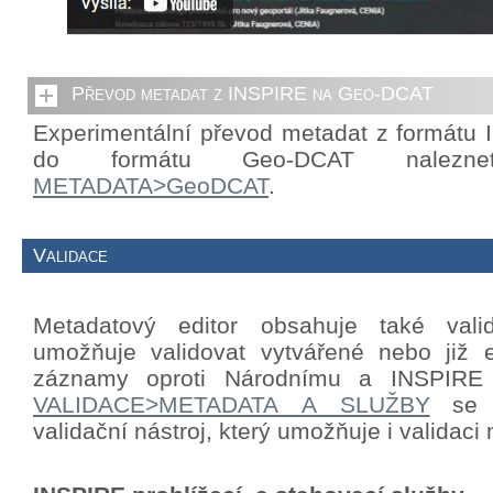
Převod metadat z INSPIRE na Geo-DCAT
Experimentální převod metadat z formátu
do formátu Geo-DCAT nalezn
METADATA>GeoDCAT
.
Validace
Metadatový editor obsahuje také valid
umožňuje validovat vytvářené nebo již e
záznamy oproti Národnímu a INSPIRE p
VALIDACE>METADATA A SLUŽBY
se n
validační nástroj, který umožňuje i validac