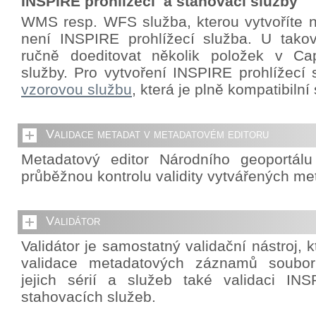
INSPIRE prohlížecí a stahovací služby
WMS resp. WFS služba, kterou vytvoříte 
není INSPIRE prohlížecí služba. U takov
ručně doeditovat několik položek v Cap
služby. Pro vytvoření INSPIRE prohlížecí 
vzorovou službu
, která je plně kompatibiln
Validace metadat v metadatovém editoru
Metadatový editor Národního geoportál
průběžnou kontrolu validity vytvářených me
Validátor
Validátor je samostatný validační nástroj,
validace metadatových záznamů souborů
jejich sérií a služeb také validaci INS
stahovacích služeb.