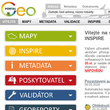
Adresy
Metadata
Dokumenty
H
VÍTEJTE
MAPY
METADATA
VALIDACE
INSPIRE
Vítejte na
INSPIRE
Vážení uživatelé
ukončen přístup
důvodu zastarání
softwarových ko
20.st.
je nadále d
efektivní prá
NÁPOVĚDU
.
Pozastavení au
04.05.2026
Automatická regis
pozastavena. V př
e-mailové adrese
Ohlédnutí 
21.11.2025