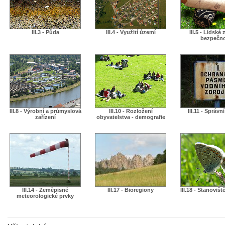
III.3 - Půda
III.4 - Využití území
III.5 - Lidské 
bezpečn
III.8 - Výrobní a průmyslová
III.10 - Rozložení
III.11 - Správn
zařízení
obyvatelstva - demografie
III.14 - Zeměpisné
III.17 - Bioregiony
III.18 - Stanovišt
meteorologické prvky