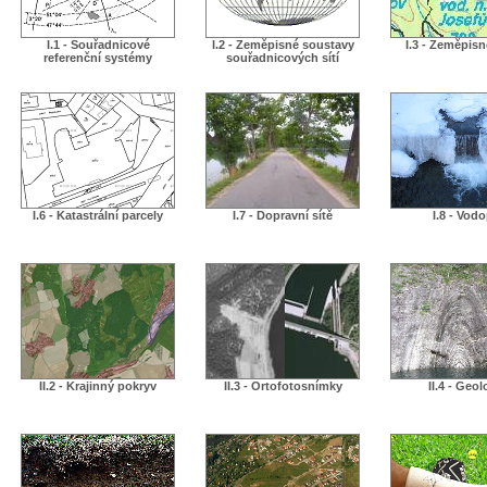
I.1 - Souřadnicové
I.2 - Zeměpisné soustavy
I.3 - Zeměpis
referenční systémy
souřadnicových sítí
I.6 - Katastrální parcely
I.7 - Dopravní sítě
I.8 - Vodo
II.2 - Krajinný pokryv
II.3 - Ortofotosnímky
II.4 - Geol