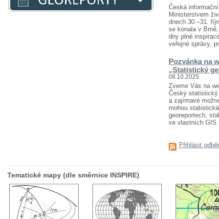
Česká informační 
Ministerstvem živ
dnech 30.–31. říj
se konala v Brně
dny plné inspirace
veřejné správy, pr
Pozvánka na w
„Statistický g
08.10.2025
Zveme Vás na webi
Český statistický 
a zajímavé možnost
mohou statistická
georeportech, sta
ve vlastních GIS..
Přihlásit odbě
Tematické mapy (dle směrnice INSPIRE)