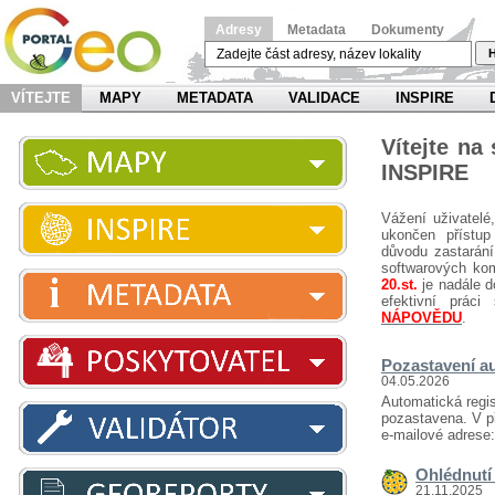
Adresy
Metadata
Dokumenty
H
VÍTEJTE
MAPY
METADATA
VALIDACE
INSPIRE
Vítejte na
INSPIRE
Vážení uživatelé
ukončen přístup
důvodu zastarání
softwarových ko
20.st.
je nadále d
efektivní prá
NÁPOVĚDU
.
Pozastavení au
04.05.2026
Automatická regis
pozastavena. V př
e-mailové adrese
Ohlédnutí 
21.11.2025