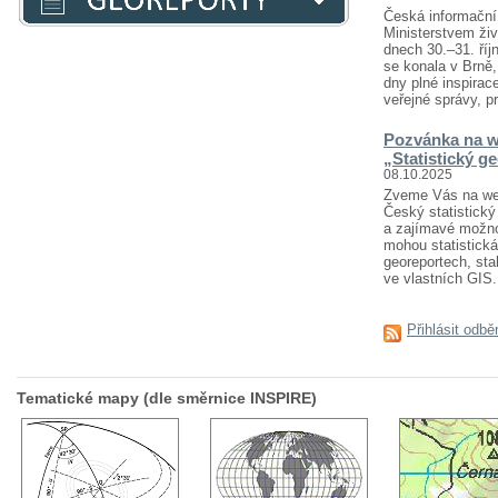
Česká informační 
Ministerstvem živ
dnech 30.–31. říj
se konala v Brně
dny plné inspirace
veřejné správy, pr
Pozvánka na w
„Statistický g
08.10.2025
Zveme Vás na webi
Český statistický 
a zajímavé možnost
mohou statistická
georeportech, sta
ve vlastních GIS..
Přihlásit odbě
Tematické mapy (dle směrnice INSPIRE)