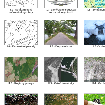
I.1 - Souřadnicové
I.2 - Zeměpisné soustavy
I.3 - Zeměpis
referenční systémy
souřadnicových sítí
I.6 - Katastrální parcely
I.7 - Dopravní sítě
I.8 - Vodo
II.2 - Krajinný pokryv
II.3 - Ortofotosnímky
II.4 - Geol