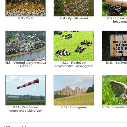
III.3 - Půda
III.4 - Využití území
III.5 - Lidské 
bezpečn
III.8 - Výrobní a průmyslová
III.10 - Rozložení
III.11 - Správn
zařízení
obyvatelstva - demografie
III.14 - Zeměpisné
III.17 - Bioregiony
III.18 - Stanovišt
meteorologické prvky