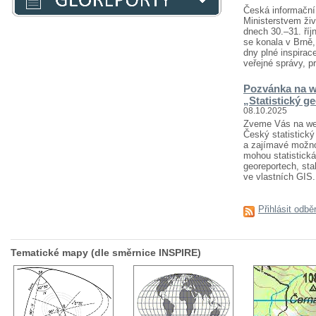
Česká informační 
Ministerstvem živ
dnech 30.–31. říj
se konala v Brně
dny plné inspirace
veřejné správy, pr
Pozvánka na w
„Statistický g
08.10.2025
Zveme Vás na webi
Český statistický 
a zajímavé možnost
mohou statistická
georeportech, sta
ve vlastních GIS..
Přihlásit odbě
Tematické mapy (dle směrnice INSPIRE)