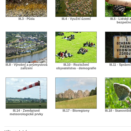
III.3 - Půda
III.4 - Využití území
III.5 - Lidské 
bezpečn
III.8 - Výrobní a průmyslová
III.10 - Rozložení
III.11 - Správn
zařízení
obyvatelstva - demografie
III.14 - Zeměpisné
III.17 - Bioregiony
III.18 - Stanovišt
meteorologické prvky