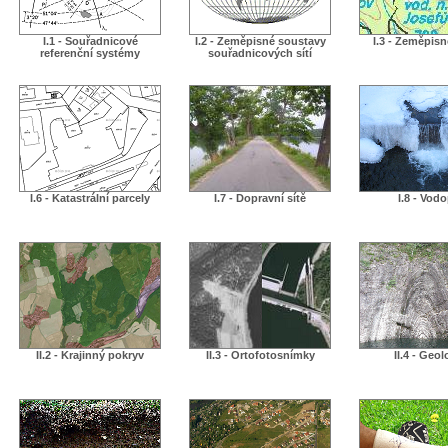
I.1 - Souřadnicové
I.2 - Zeměpisné soustavy
I.3 - Zeměpis
referenční systémy
souřadnicových sítí
I.6 - Katastrální parcely
I.7 - Dopravní sítě
I.8 - Vodo
II.2 - Krajinný pokryv
II.3 - Ortofotosnímky
II.4 - Geol