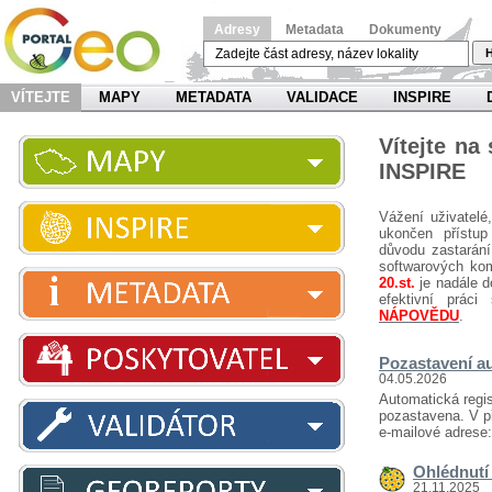
Adresy
Metadata
Dokumenty
H
VÍTEJTE
MAPY
METADATA
VALIDACE
INSPIRE
Vítejte na
INSPIRE
Vážení uživatelé
ukončen přístup
důvodu zastarání
softwarových ko
20.st.
je nadále d
efektivní prá
NÁPOVĚDU
.
Pozastavení au
04.05.2026
Automatická regis
pozastavena. V př
e-mailové adrese
Ohlédnutí 
21.11.2025