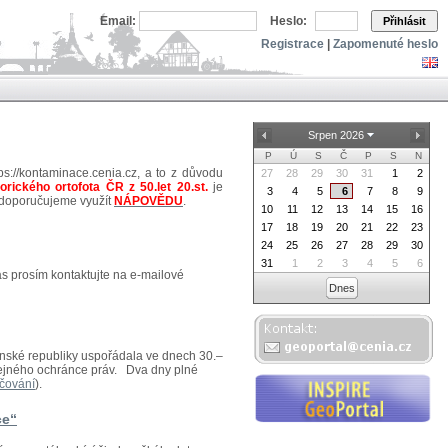
Email:
Heslo:
Přihlásit
Registrace
|
Zapomenuté heslo
Srpen 2026
P
Ú
S
Č
P
S
N
ps://kontaminace.cenia.cz, a to z důvodu
27
28
29
30
31
1
2
torického ortofota ČR z 50.let 20.st.
je
3
4
5
6
7
8
9
 doporučujeme využít
NÁPOVĚDU
.
10
11
12
13
14
15
16
17
18
19
20
21
22
23
24
25
26
27
28
29
30
31
1
2
3
4
5
6
ás prosím kontaktujte na e-mailové
Dnes
venské republiky uspořádala ve dnech 30.–
eřejného ochránce práv. Dva dny plné
čování
).
ce“