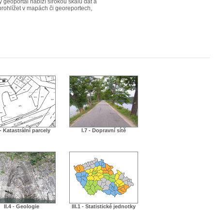
ý geoportál nabízí širokou škálu dat a
 prohlížet v mapách či georeportech,
 - Katastrální parcely
I.7 - Dopravní sítě
II.4 - Geologie
III.1 - Statistické jednotky