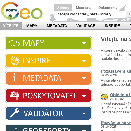
Adresy
Metadata
Dokumenty
H
VÍTEJTE
MAPY
METADATA
VALIDACE
INSPIRE
Vítejte na
Vážení uživatelé, 
zastarání technic
nadále dostupná z
Pozastavení au
04.05.2026
Automatická regist
adrese: geoportal
Ohlédnutí 
21.11.2025
Česká informační a
31. října 2025 již
inspirace přinesly p
Pozvánka na we
08.10.2025