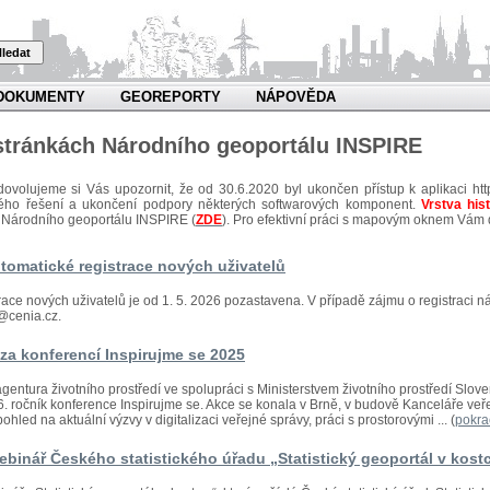
ledat
DOKUMENTY
GEOREPORTY
NÁPOVĚDA
 stránkách Národního geoportálu INSPIRE
dovolujeme si Vás upozornit, že od 30.6.2020 byl ukončen přístup k aplikaci htt
kého řešení a ukončení podpory některých softwarových komponent.
Vrstva his
 Národního geoportálu INSPIRE (
ZDE
). Pro efektivní práci s mapovým oknem Vám
tomatické registrace nových uživatelů
race nových uživatelů je od 1. 5. 2026 pozastavena. V případě zájmu o registraci n
@cenia.cz.
za konferencí Inspirujme se 2025
gentura životního prostředí ve spolupráci s Ministerstvem životního prostředí Slo
 16. ročník konference Inspirujme se. Akce se konala v Brně, v budově Kanceláře v
ohled na aktuální výzvy v digitalizaci veřejné správy, práci s prostorovými ... (
pokra
binář Českého statistického úřadu „Statistický geoportál v kost