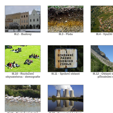
III.2 - Budovy
III.3 - Půda
III.4 - Využit
III.10 - Rozložení
III.11 - Správní oblasti
III.12 - Oblasti
obyvatelstva - demografie
přírodními r