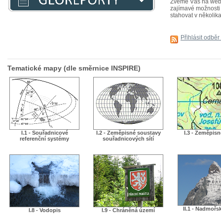
Zveme Vás na webiná
zajímavé možnosti j
stahovat v několika
Přihlásit odběr
Tematické mapy (dle směrnice INSPIRE)
I.1 - Souřadnicové
I.2 - Zeměpisné soustavy
I.3 - Zeměpis
referenční systémy
souřadnicových sítí
II.1 - Nadmořs
I.8 - Vodopis
I.9 - Chráněná území