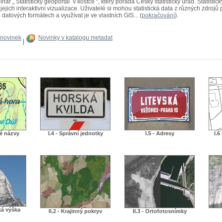
ř „ Statistický geoportál v kostce “, který pořádá Český statistický úřad. Statistick
ejich interaktivní vizualizace. Uživatelé si mohou statistická data z různých zdrojů
 datových formátech a využívat je ve vlastních GIS... (
pokračování
).
 novinek
Novinky v katalogu metadat
|
né názvy
I.4 - Správní jednotky
I.5 - Adresy
I.6
ká výška
II.2 - Krajinný pokryv
II.3 - Ortofotosnímky