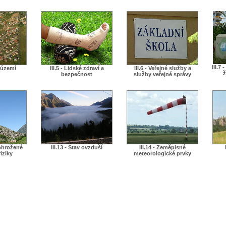
III.7
í území
III.5 - Lidské zdraví a
III.6 - Veřejné služby a
ž
bezpečnost
služby veřejné správy
 ohrožené
III.13 - Stav ovzduší
III.14 - Zeměpisné
iziky
meteorologické prvky