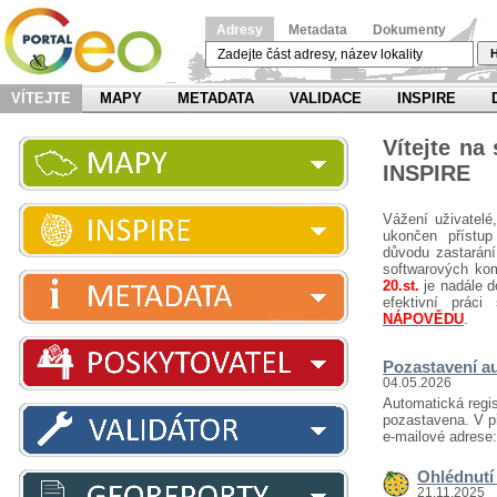
Adresy
Metadata
Dokumenty
H
VÍTEJTE
MAPY
METADATA
VALIDACE
INSPIRE
Vítejte na
INSPIRE
Vážení uživatelé
ukončen přístup
důvodu zastarání
softwarových ko
20.st.
je nadále d
efektivní prá
NÁPOVĚDU
.
Pozastavení au
04.05.2026
Automatická regis
pozastavena. V př
e-mailové adrese
Ohlédnutí 
21.11.2025