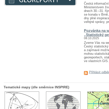
Česká informační 
Ministerstvem živ
dnech 30.–31. říj
se konala v Brně
dny plné inspirace
veřejné správy, pr
Pozvánka na w
„Statistický g
08.10.2025
Zveme Vás na webi
Český statistický 
a zajímavé možnost
mohou statistická
georeportech, sta
ve vlastních GIS..
Přihlásit odbě
Tematické mapy (dle směrnice INSPIRE)