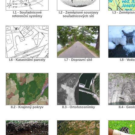
I.1 - Souřadnicové
I.2 - Zeměpisné soustavy
I.3 - Zeměpis
referenční systémy
souřadnicových sítí
I.6 - Katastrální parcely
I.7 - Dopravní sítě
I.8 - Vodo
II.2 - Krajinný pokryv
II.3 - Ortofotosnímky
II.4 - Geol