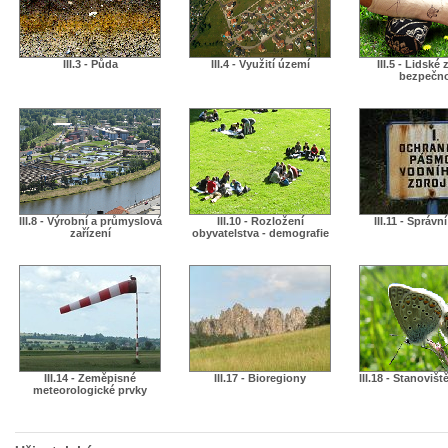
III.3 - Půda
III.4 - Využití území
III.5 - Lidské 
bezpečn
III.8 - Výrobní a průmyslová
III.10 - Rozložení
III.11 - Správn
zařízení
obyvatelstva - demografie
III.14 - Zeměpisné
III.17 - Bioregiony
III.18 - Stanovišt
meteorologické prvky