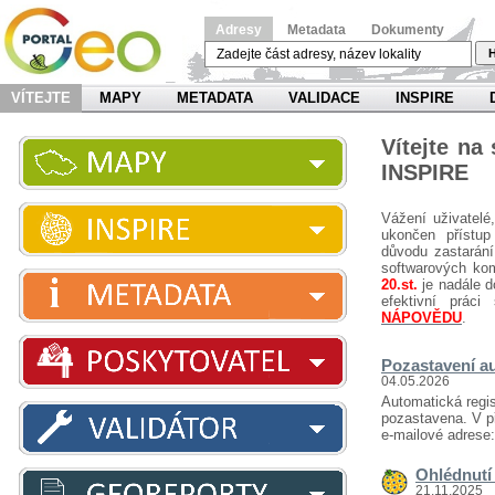
Adresy
Metadata
Dokumenty
H
VÍTEJTE
MAPY
METADATA
VALIDACE
INSPIRE
Vítejte na
INSPIRE
Vážení uživatelé
ukončen přístup
důvodu zastarání
softwarových ko
20.st.
je nadále d
efektivní prá
NÁPOVĚDU
.
Pozastavení au
04.05.2026
Automatická regis
pozastavena. V př
e-mailové adrese
Ohlédnutí 
21.11.2025