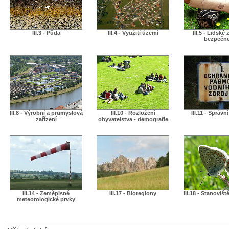
III.3 - Půda
III.4 - Využití území
III.5 - Lidské 
bezpečn
III.8 - Výrobní a průmyslová
III.10 - Rozložení
III.11 - Správn
zařízení
obyvatelstva - demografie
III.14 - Zeměpisné
III.17 - Bioregiony
III.18 - Stanovišt
meteorologické prvky