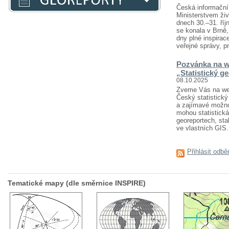
Česká informační 
Ministerstvem živ
dnech 30.–31. říj
se konala v Brně
dny plné inspirace
veřejné správy, pr
Pozvánka na w
„Statistický g
08.10.2025
Zveme Vás na webi
Český statistický 
a zajímavé možnost
mohou statistická
georeportech, sta
ve vlastních GIS..
Přihlásit odbě
Tematické mapy (dle směrnice INSPIRE)