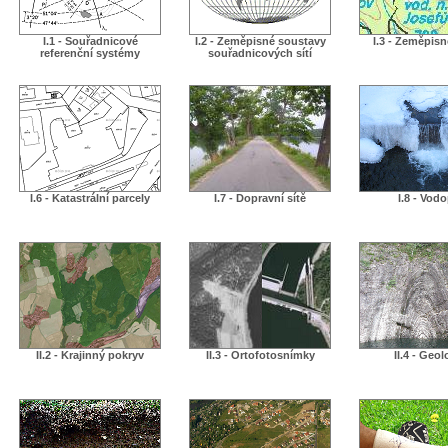
I.1 - Souřadnicové
I.2 - Zeměpisné soustavy
I.3 - Zeměpis
referenční systémy
souřadnicových sítí
I.6 - Katastrální parcely
I.7 - Dopravní sítě
I.8 - Vodo
II.2 - Krajinný pokryv
II.3 - Ortofotosnímky
II.4 - Geol