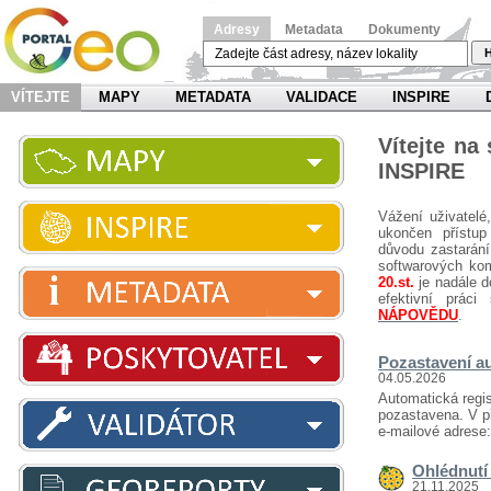
Adresy
Metadata
Dokumenty
H
VÍTEJTE
MAPY
METADATA
VALIDACE
INSPIRE
Vítejte na
INSPIRE
Vážení uživatelé
ukončen přístup
důvodu zastarání
softwarových ko
20.st.
je nadále d
efektivní prá
NÁPOVĚDU
.
Pozastavení au
04.05.2026
Automatická regis
pozastavena. V př
e-mailové adrese
Ohlédnutí 
21.11.2025