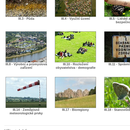
III.3 - Půda
III.4 - Využití území
III.5 - Lidské 
bezpečn
III.8 - Výrobní a průmyslová
III.10 - Rozložení
III.11 - Správn
zařízení
obyvatelstva - demografie
III.14 - Zeměpisné
III.17 - Bioregiony
III.18 - Stanovišt
meteorologické prvky