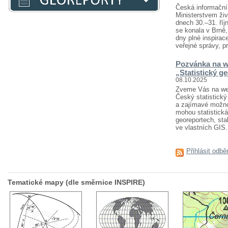
Česká informační 
Ministerstvem živ
dnech 30.–31. říj
se konala v Brně
dny plné inspirace
veřejné správy, pr
Pozvánka na w
„Statistický g
08.10.2025
Zveme Vás na webi
Český statistický 
a zajímavé možnost
mohou statistická
georeportech, sta
ve vlastních GIS..
Přihlásit odbě
Tematické mapy (dle směrnice INSPIRE)