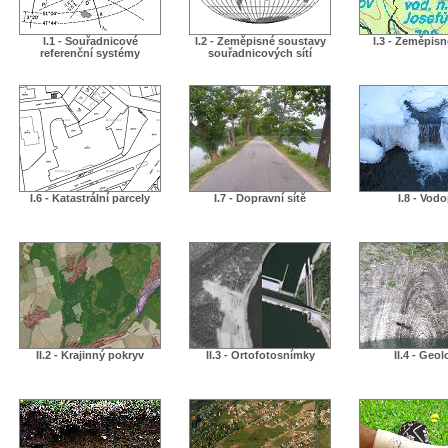
I.1 - Souřadnicové
I.2 - Zeměpisné soustavy
I.3 - Zeměpis
referenční systémy
souřadnicových sítí
I.6 - Katastrální parcely
I.7 - Dopravní sítě
I.8 - Vodo
II.2 - Krajinný pokryv
II.3 - Ortofotosnímky
II.4 - Geol