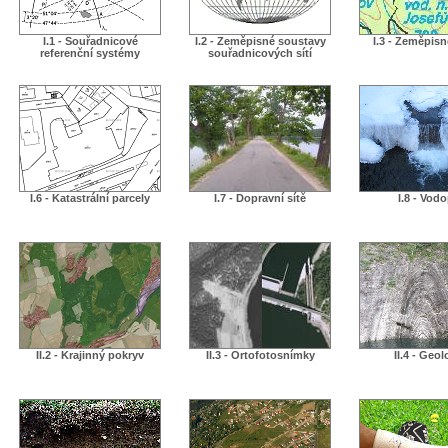
I.1 - Souřadnicové
I.2 - Zeměpisné soustavy
I.3 - Zeměpis
referenční systémy
souřadnicových sítí
I.6 - Katastrální parcely
I.7 - Dopravní sítě
I.8 - Vodo
II.2 - Krajinný pokryv
II.3 - Ortofotosnímky
II.4 - Geol