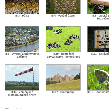
III.3 - Půda
III.4 - Využití území
III.5 - Lidské 
bezpečn
III.8 - Výrobní a průmyslová
III.10 - Rozložení
III.11 - Správn
zařízení
obyvatelstva - demografie
III.14 - Zeměpisné
III.17 - Bioregiony
III.18 - Stanovišt
meteorologické prvky