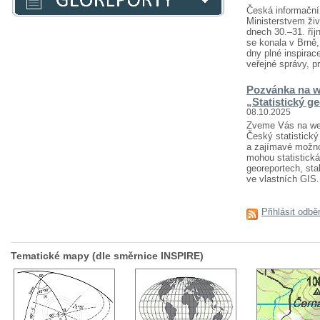
Česká informační 
Ministerstvem živ
dnech 30.–31. říj
se konala v Brně
dny plné inspirace
veřejné správy, pr
Pozvánka na w
„Statistický g
08.10.2025
Zveme Vás na webi
Český statistický 
a zajímavé možnost
mohou statistická
georeportech, sta
ve vlastních GIS..
Přihlásit odbě
Tematické mapy (dle směrnice INSPIRE)