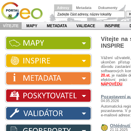
Adresy
Metadata
Dokumenty
H
VÍTEJTE
MAPY
METADATA
VALIDACE
INSPIRE
Vítejte na
INSPIRE
Vážení uživatelé
ukončen přístup
důvodu zastarání
softwarových ko
20.st.
je nadále d
efektivní prá
NÁPOVĚDU
.
Pozastavení au
04.05.2026
Automatická regis
pozastavena. V př
e-mailové adrese
Ohlédnutí 
21.11.2025