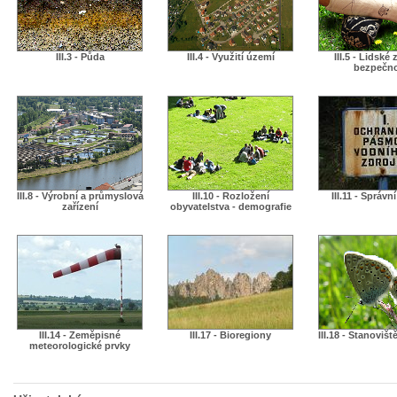
III.3 - Půda
III.4 - Využití území
III.5 - Lidské 
bezpečn
III.8 - Výrobní a průmyslová
III.10 - Rozložení
III.11 - Správn
zařízení
obyvatelstva - demografie
III.14 - Zeměpisné
III.17 - Bioregiony
III.18 - Stanovišt
meteorologické prvky