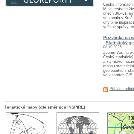
Česká informační 
Ministerstvem živ
dnech 30.–31. říj
se konala v Brně
dny plné inspirace
veřejné správy, pr
Pozvánka na w
„Statistický g
08.10.2025
Zveme Vás na webi
Český statistický 
a zajímavé možnost
mohou statistická
georeportech, sta
ve vlastních GIS..
Přihlásit odbě
Tematické mapy (dle směrnice INSPIRE)