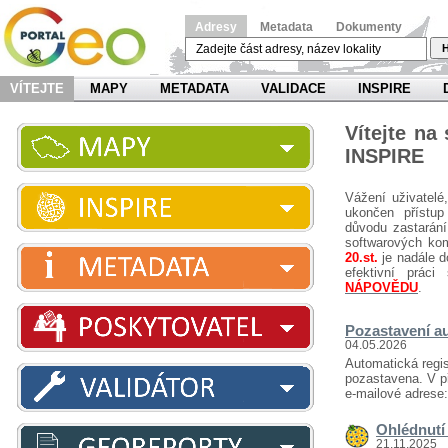
Adresy
Metadata
Dokumenty
H
VÍTEJTE
MAPY
METADATA
VALIDACE
INSPIRE
Vítejte na
INSPIRE
Vážení uživatelé
ukončen přístup
důvodu zastarání
softwarových ko
20.st.
je nadále d
efektivní prá
NÁPOVĚDU
.
Pozastavení au
04.05.2026
Automatická regis
pozastavena. V př
e-mailové adrese
Ohlédnutí 
21.11.2025