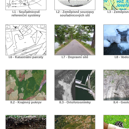
I.1 - Souřadnicové
I.2 - Zeměpisné soustavy
I.3 - Zeměpis
referenční systémy
souřadnicových sítí
I.6 - Katastrální parcely
I.7 - Dopravní sítě
I.8 - Vodo
II.2 - Krajinný pokryv
II.3 - Ortofotosnímky
II.4 - Geol