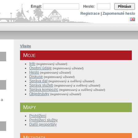
Email:
Heslo:
Přihlásit
Registrace
|
Zapomenuté heslo
Vítejte
Moje
Info
(registrovaný uživatel)
Osobní údaje
(registrovaný uživatel)
Heslo
(registrovaný uživatel)
Diskuse
(registrovaný uživatel)
Správa dat
(registrovaný a ověřený
uživatel
)
Správa služeb
(
registrovaný a
ověřený
uživatel
)
Správa kompozic
(
registrovaný a
ověřený
uživatel
)
Objednávky
(registrovaný uživatel)
 a
Mapy
Prohlížení
Prohlížecí služby
Další geoportály
Metadata