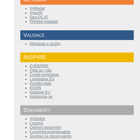
Vyhledat
Vytvořit
Geo-DCAT
Přehled metadat
Validace
Metadata a služby
INSPIRE
O INSPIRE
Týká se i vás
Česká legislativa
Legislativa EU
Prioritní data
KOVIN
Nástroje EU
Inspirujme se
Dokumenty
Vyhledat
Licence
Ověření oprávnění
Copyright poskytovatele
Souhlas se zpracováním