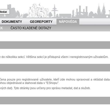
ledat
DOKUMENTY
GEOREPORTY
NÁPOVĚDA
EK
ČASTO KLADENÉ DOTAZY
o několika sekcí. Většina sekcí je přístupná všem i neregistrovaným uživatelům.
ena pouze pro registrované uživatele, kteří zde mohou spravovat a vkládat data
ohou objednávat a stahovat data v "EShopu".
ch dat). Tyto stránky jsou určeny pro správu metadat, dat a služeb.