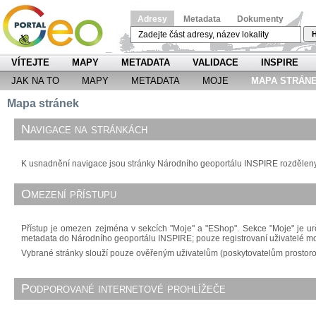
Adresy
Metadata
Dokumenty
H
VÍTEJTE
MAPY
METADATA
VALIDACE
INSPIRE
JAK NA TO
MAPY
METADATA
MOJE
MAPA STRÁN
Mapa stránek
Navigace na stránkách
K usnadnění navigace jsou stránky Národního geoportálu INSPIRE rozděleny d
Omezení přístupu
Přístup je omezen zejména v sekcích "Moje" a "EShop". Sekce "Moje" je urč
metadata do Národního geoportálu INSPIRE; pouze registrovaní uživatelé m
Vybrané stránky slouží pouze ověřeným uživatelům (poskytovatelům prostorový
Podporované internetové prohlížeče