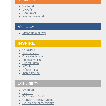
Vyhledat
Vytvořit
Geo-DCAT
Přehled metadat
Validace
Metadata a služby
INSPIRE
O INSPIRE
Týká se i vás
Česká legislativa
Legislativa EU
Prioritní data
KOVIN
Nástroje EU
Inspirujme se
Dokumenty
Vyhledat
Licence
Ověření oprávnění
Copyright poskytovatele
Souhlas se zpracováním