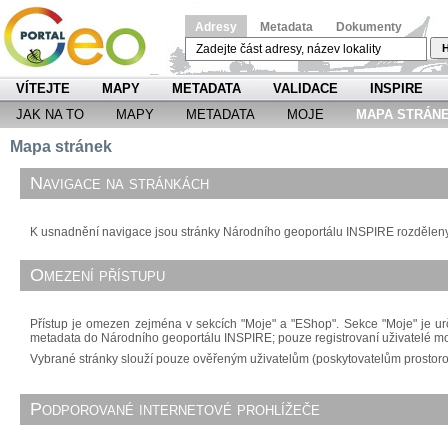
Adresy
Metadata
Dokumenty
H
VÍTEJTE
MAPY
METADATA
VALIDACE
INSPIRE
JAK NA TO
MAPY
METADATA
MOJE
MAPA STRÁN
Mapa stránek
Navigace na stránkách
K usnadnění navigace jsou stránky Národního geoportálu INSPIRE rozděleny d
Omezení přístupu
Přístup je omezen zejména v sekcích "Moje" a "EShop". Sekce "Moje" je urč
metadata do Národního geoportálu INSPIRE; pouze registrovaní uživatelé m
Vybrané stránky slouží pouze ověřeným uživatelům (poskytovatelům prostorový
Podporované internetové prohlížeče