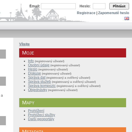
Email:
Heslo:
Přihlásit
Registrace
|
Zapomenuté heslo
Vítejte
Moje
Info
(registrovaný uživatel)
Osobní údaje
(registrovaný uživatel)
Heslo
(registrovaný uživatel)
Diskuse
(registrovaný uživatel)
Správa dat
(registrovaný a ověřený
uživatel
)
Správa služeb
(
registrovaný a
ověřený
uživatel
)
Správa kompozic
(
registrovaný a
ověřený
uživatel
)
Objednávky
(registrovaný uživatel)
 a
Mapy
Prohlížení
Prohlížecí služby
Další geoportály
Metadata