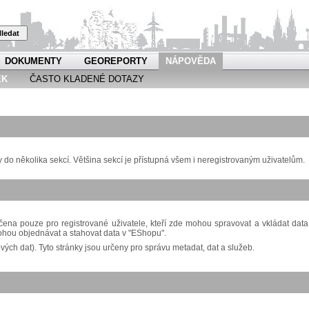
ledat
DOKUMENTY
GEOREPORTY
NÁPOVĚDA
EK
ČASTO KLADENÉ DOTAZY
o několika sekcí. Většina sekcí je přístupná všem i neregistrovaným uživatelům.
ena pouze pro registrované uživatele, kteří zde mohou spravovat a vkládat data
ohou objednávat a stahovat data v "EShopu".
ch dat). Tyto stránky jsou určeny pro správu metadat, dat a služeb.