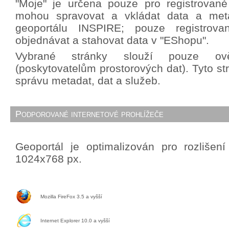
"Moje" je určena pouze pro registrované 
mohou spravovat a vkládat data a met
geoportálu INSPIRE; pouze registrova
objednávat a stahovat data v "EShopu".
Vybrané stránky slouží pouze ově
(poskytovatelům prostorových dat). Tyto st
správu metadat, dat a služeb.
Podporované internetové prohlížeče
Geoportál je optimalizován pro rozlišen
1024x768 px.
Mozilla FireFox 3.5 a vyšší
Internet Explorer 10.0 a vyšší