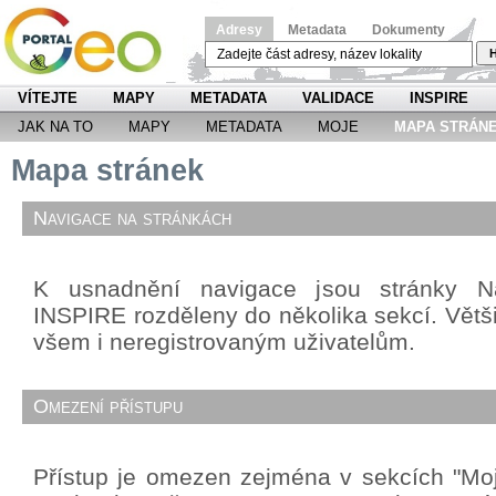
Adresy
Metadata
Dokumenty
H
VÍTEJTE
MAPY
METADATA
VALIDACE
INSPIRE
JAK NA TO
MAPY
METADATA
MOJE
MAPA STRÁN
Mapa stránek
Navigace na stránkách
K usnadnění navigace jsou stránky Ná
INSPIRE rozděleny do několika sekcí. Větši
všem i neregistrovaným uživatelům.
Omezení přístupu
Přístup je omezen zejména v sekcích "Mo