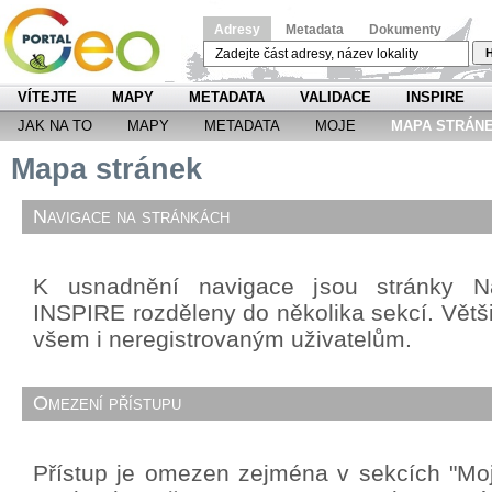
Adresy
Metadata
Dokumenty
H
VÍTEJTE
MAPY
METADATA
VALIDACE
INSPIRE
JAK NA TO
MAPY
METADATA
MOJE
MAPA STRÁN
Mapa stránek
Navigace na stránkách
K usnadnění navigace jsou stránky Ná
INSPIRE rozděleny do několika sekcí. Větši
všem i neregistrovaným uživatelům.
Omezení přístupu
Přístup je omezen zejména v sekcích "Mo