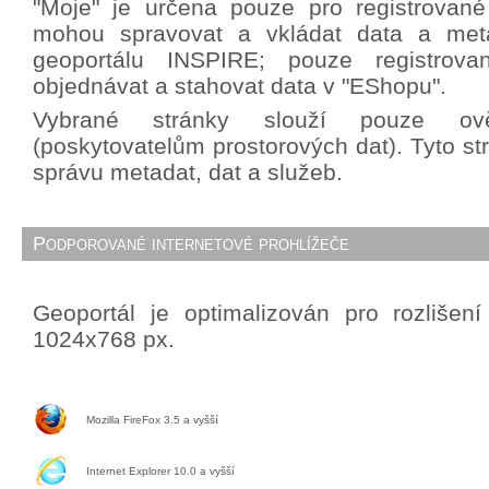
"Moje" je určena pouze pro registrované 
mohou spravovat a vkládat data a met
geoportálu INSPIRE; pouze registrova
objednávat a stahovat data v "EShopu".
Vybrané stránky slouží pouze ově
(poskytovatelům prostorových dat). Tyto st
správu metadat, dat a služeb.
Podporované internetové prohlížeče
Geoportál je optimalizován pro rozlišen
1024x768 px.
Mozilla FireFox 3.5 a vyšší
Internet Explorer 10.0 a vyšší