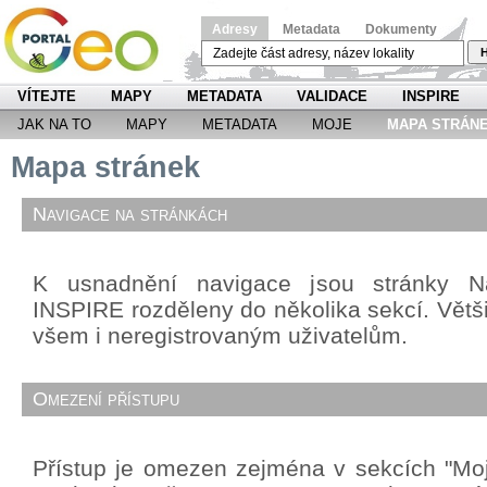
Adresy
Metadata
Dokumenty
H
VÍTEJTE
MAPY
METADATA
VALIDACE
INSPIRE
JAK NA TO
MAPY
METADATA
MOJE
MAPA STRÁN
Mapa stránek
Navigace na stránkách
K usnadnění navigace jsou stránky Ná
INSPIRE rozděleny do několika sekcí. Větši
všem i neregistrovaným uživatelům.
Omezení přístupu
Přístup je omezen zejména v sekcích "Mo