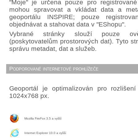
"Moje" je určena pouze pro registrované 
mohou spravovat a vkládat data a met
geoportálu INSPIRE; pouze registrova
objednávat a stahovat data v "EShopu".
Vybrané stránky slouží pouze ově
(poskytovatelům prostorových dat). Tyto st
správu metadat, dat a služeb.
Podporované internetové prohlížeče
Geoportál je optimalizován pro rozlišen
1024x768 px.
Mozilla FireFox 3.5 a vyšší
Internet Explorer 10.0 a vyšší