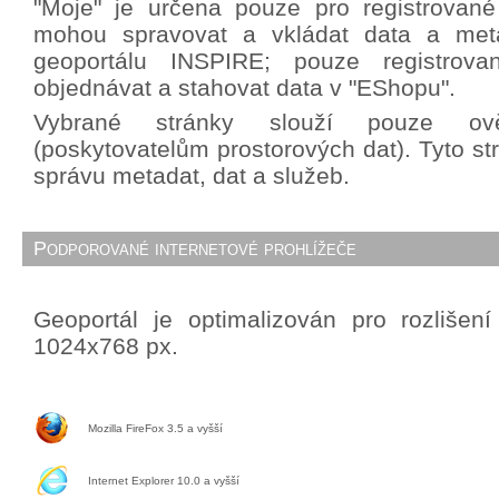
"Moje" je určena pouze pro registrované 
mohou spravovat a vkládat data a met
geoportálu INSPIRE; pouze registrova
objednávat a stahovat data v "EShopu".
Vybrané stránky slouží pouze ově
(poskytovatelům prostorových dat). Tyto st
správu metadat, dat a služeb.
Podporované internetové prohlížeče
Geoportál je optimalizován pro rozlišen
1024x768 px.
Mozilla FireFox 3.5 a vyšší
Internet Explorer 10.0 a vyšší