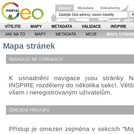
Adresy
Metadata
Dokumenty
H
VÍTEJTE
MAPY
METADATA
VALIDACE
INSPIRE
JAK NA TO
MAPY
METADATA
MOJE
MAPA STRÁN
Mapa stránek
Navigace na stránkách
K usnadnění navigace jsou stránky Ná
INSPIRE rozděleny do několika sekcí. Větši
všem i neregistrovaným uživatelům.
Omezení přístupu
Přístup je omezen zejména v sekcích "Mo