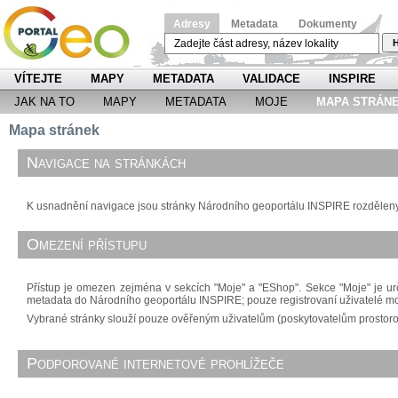
Adresy
Metadata
Dokumenty
H
VÍTEJTE
MAPY
METADATA
VALIDACE
INSPIRE
JAK NA TO
MAPY
METADATA
MOJE
MAPA STRÁN
Mapa stránek
Navigace na stránkách
K usnadnění navigace jsou stránky Národního geoportálu INSPIRE rozděleny d
Omezení přístupu
Přístup je omezen zejména v sekcích "Moje" a "EShop". Sekce "Moje" je urč
metadata do Národního geoportálu INSPIRE; pouze registrovaní uživatelé m
Vybrané stránky slouží pouze ověřeným uživatelům (poskytovatelům prostorový
Podporované internetové prohlížeče