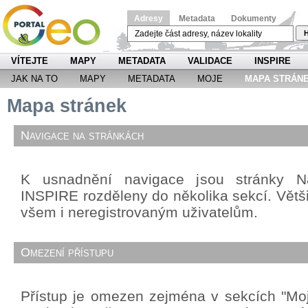
Adresy
Metadata
Dokumenty
H
VÍTEJTE
MAPY
METADATA
VALIDACE
INSPIRE
JAK NA TO
MAPY
METADATA
MOJE
MAPA STRÁN
Mapa stránek
Navigace na stránkách
K usnadnění navigace jsou stránky Ná
INSPIRE rozděleny do několika sekcí. Větši
všem i neregistrovaným uživatelům.
Omezení přístupu
Přístup je omezen zejména v sekcích "Mo