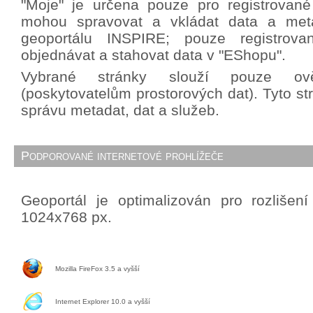
"Moje" je určena pouze pro registrované 
mohou spravovat a vkládat data a met
geoportálu INSPIRE; pouze registrova
objednávat a stahovat data v "EShopu".
Vybrané stránky slouží pouze ově
(poskytovatelům prostorových dat). Tyto st
správu metadat, dat a služeb.
Podporované internetové prohlížeče
Geoportál je optimalizován pro rozlišen
1024x768 px.
Mozilla FireFox 3.5 a vyšší
Internet Explorer 10.0 a vyšší