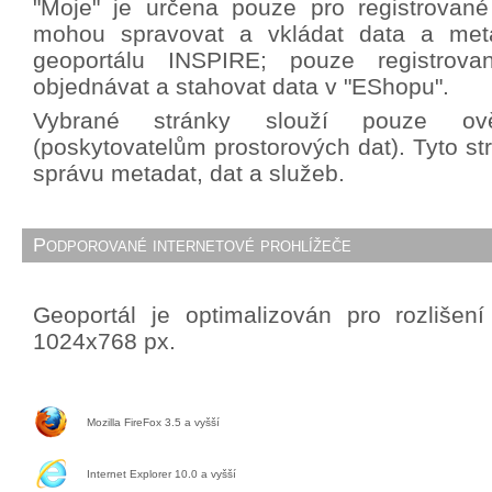
"Moje" je určena pouze pro registrované 
mohou spravovat a vkládat data a met
geoportálu INSPIRE; pouze registrova
objednávat a stahovat data v "EShopu".
Vybrané stránky slouží pouze ově
(poskytovatelům prostorových dat). Tyto st
správu metadat, dat a služeb.
Podporované internetové prohlížeče
Geoportál je optimalizován pro rozlišen
1024x768 px.
Mozilla FireFox 3.5 a vyšší
Internet Explorer 10.0 a vyšší