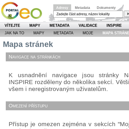
Adresy
Metadata
Dokumenty
H
VÍTEJTE
MAPY
METADATA
VALIDACE
INSPIRE
JAK NA TO
MAPY
METADATA
MOJE
MAPA STRÁN
Mapa stránek
Navigace na stránkách
K usnadnění navigace jsou stránky Ná
INSPIRE rozděleny do několika sekcí. Větši
všem i neregistrovaným uživatelům.
Omezení přístupu
Přístup je omezen zejména v sekcích "Mo