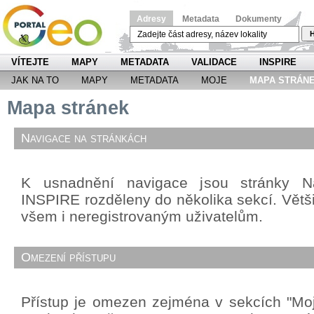
Adresy
Metadata
Dokumenty
H
VÍTEJTE
MAPY
METADATA
VALIDACE
INSPIRE
JAK NA TO
MAPY
METADATA
MOJE
MAPA STRÁN
Mapa stránek
Navigace na stránkách
K usnadnění navigace jsou stránky Ná
INSPIRE rozděleny do několika sekcí. Větši
všem i neregistrovaným uživatelům.
Omezení přístupu
Přístup je omezen zejména v sekcích "Mo