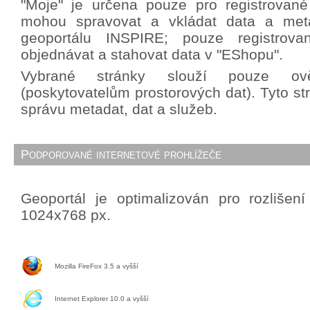
"Moje" je určena pouze pro registrované 
mohou spravovat a vkládat data a met
geoportálu INSPIRE; pouze registrova
objednávat a stahovat data v "EShopu".
Vybrané stránky slouží pouze ově
(poskytovatelům prostorových dat). Tyto st
správu metadat, dat a služeb.
Podporované internetové prohlížeče
Geoportál je optimalizován pro rozlišen
1024x768 px.
Mozilla FireFox 3.5 a vyšší
Internet Explorer 10.0 a vyšší